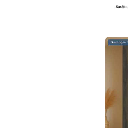
Kastde
DecoLegno C