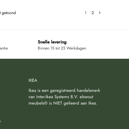
dt getoond
1
2
Snelle levering
antie
Binnen 15 tot 25 Werkdagen
IKEA
Ikea is een geregistreerd handelsmerk
van Inter-Ikea Systems B.V. elswout
meubels® is NIET gelieerd aan Ikea.
r