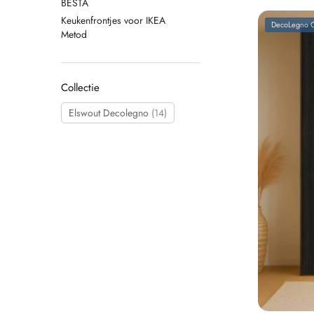
BESTA
Keukenfrontjes voor IKEA
DecoLegno C
Metod
Collectie
Elswout Decolegno
(14)