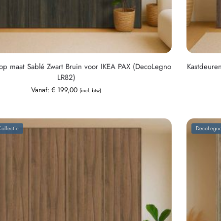
op maat Sablé Zwart Bruin voor IKEA PAX (DecoLegno
Kastdeure
LR82)
Vanaf:
€
199,00
(incl. btw)
ollectie
DecoLegno