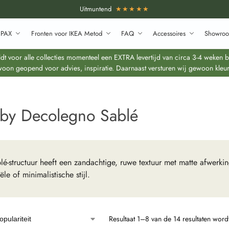
Uitmuntend
★★★★★
 PAX
Fronten voor IKEA Metod
FAQ
Accessoires
Showroo
 voor alle collecties momenteel een EXTRA levertijd van circa 3-4 weken bo
oon geopend voor advies, inspiratie. Daarnaast versturen wij gewoon kleur
 by Decolegno Sablé
é-structuur heeft een zandachtige, ruwe textuur met matte afwerki
iële of minimalistische stijl.
Resultaat 1–8 van de 14 resultaten wor