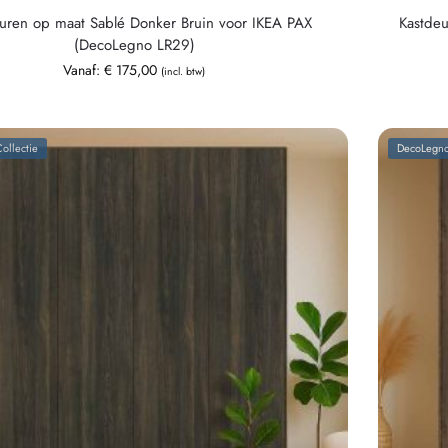
uren op maat Sablé Donker Bruin voor IKEA PAX
Kastde
(DecoLegno LR29)
Vanaf:
€
175,00
(incl. btw)
ollectie
DecoLegno