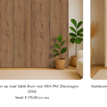
en op maat Sablé Bruin voor IKEA PAX (DecoLegno
Kastdeure
LR34)
Vanaf:
€
175,00
(incl. btw)