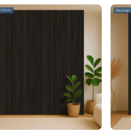
ollectie
DecoLegno