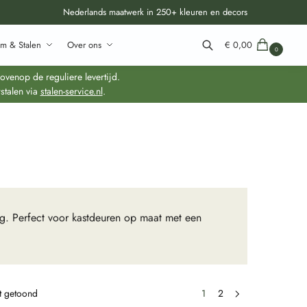
Nederlands maatwerk in 250+ kleuren en decors
m & Stalen
Over ons
€
0,00
0
Zoeken
venop de reguliere levertijd.
stalen via
stalen-service.nl
.
ng. Perfect voor kastdeuren op maat met een
dt getoond
1
2