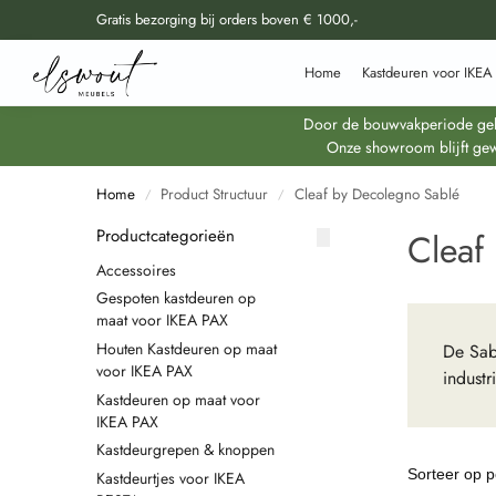
Gratis bezorging bij orders boven € 1000,-
Doorzoek al onze producten
Home
Kastdeuren voor IKEA
Door de bouwvakperiode geldt
Onze showroom blijft gew
Home
Product Structuur
Cleaf by Decolegno Sablé
/
/
Productcategorieën
Cleaf
Accessoires
Gespoten kastdeuren op
maat voor IKEA PAX
Houten Kastdeuren op maat
De Sabl
voor IKEA PAX
industr
Kastdeuren op maat voor
IKEA PAX
Kastdeurgrepen & knoppen
Kastdeurtjes voor IKEA