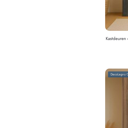
Kastdeuren 
DecoLegno C