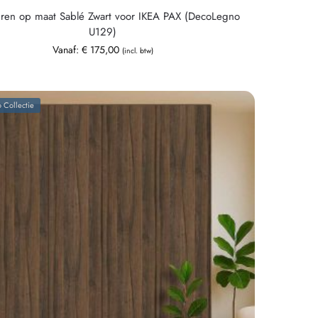
uren op maat Sablé Zwart voor IKEA PAX (DecoLegno
U129)
Vanaf:
€
175,00
(incl. btw)
 Collectie