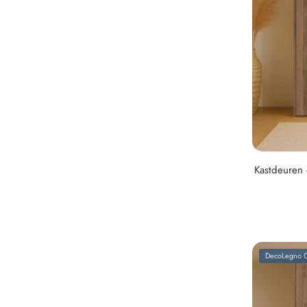
Kastdeuren
DecoLegno C