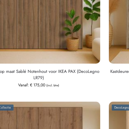
 op maat Sablé Notenhout voor IKEA PAX (DecoLegno
Kastdeure
LR79)
Vanaf:
€
175,00
(incl. btw)
ollectie
DecoLegno