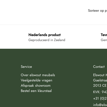
Nederlands product
Tev
Geproduceerd in Zeeland
Gemi
Service
Contact
Over elswout meubels
Elswout 
Veelgestelde vragen
Gaelstraa
Afspraak showroom
2013 CE
Bestel een kleurstaal
KVK: 94
+31 (0)
info@els