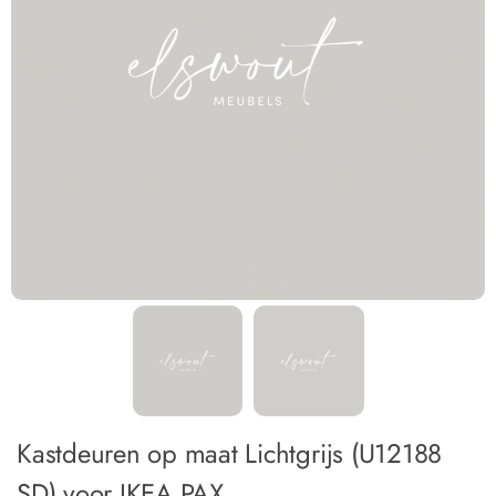
Kastdeuren op maat Lichtgrijs (U12188
SD) voor IKEA PAX