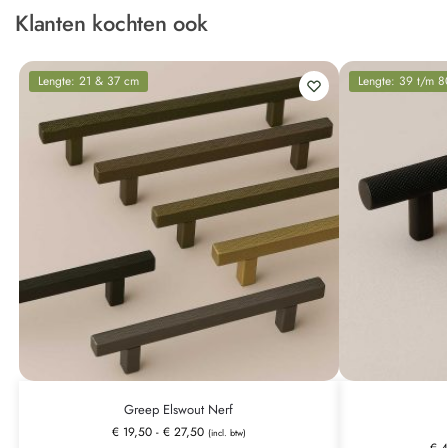
Klanten kochten ook
Lengte: 21 & 37 cm
Lengte: 39 t/m 
Greep Elswout Nerf
€
19,50
-
€
27,50
(incl. btw)
€
4