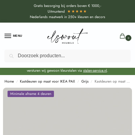
Gratis bezorging bij orders boven € 1000,-
★★★★★
Uitmuntend
Nederlands maatwerk in 250+ kleuren en decors
MENU
0
Zoeken
Door de bouwvakperiode geldt voor alle collecties momenteel een EXTRA
levertijd van circa 3-4 weken bovenop de reguliere levertijd.
Onze showroom blijft gewoon geopend voor advies, inspiratie. Daarnaast
versturen wij gewoon kleurstalen via
stalen-service.nl
.
Home
Kastdeuren op maat voor IKEA PAX
Grijs
Kastdeuren op maat Lichtgrijs (U12188 SD) voor IKEA PAX
/
/
/
Minimale afname 4 deuren