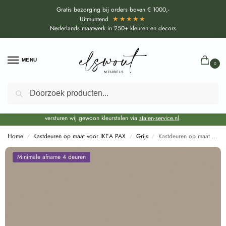
Gratis bezorging bij orders boven € 1000,-
★★★★★
Uitmuntend
Nederlands maatwerk in 250+ kleuren en decors
MENU
0
Zoeken
Door de bouwvakperiode geldt voor alle collecties momenteel een EXTRA
levertijd van circa 3-4 weken bovenop de reguliere levertijd.
Onze showroom blijft gewoon geopend voor advies, inspiratie. Daarnaast
versturen wij gewoon kleurstalen via
stalen-service.nl
.
Home
Kastdeuren op maat voor IKEA PAX
Grijs
Kastdeuren op maat Cuvo (U15190 SD) voor IKEA PAX
/
/
/
Minimale afname 4 deuren