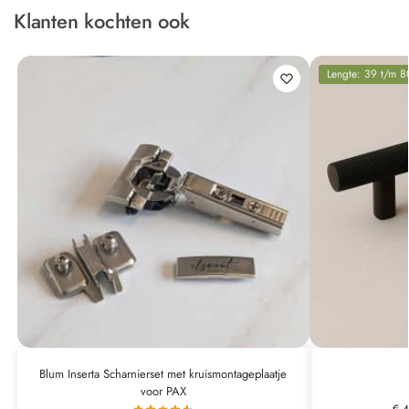
Klanten kochten ook
Lengte: 39 t/m 
Blum Inserta Scharnierset met kruismontageplaatje
voor PAX
€
4