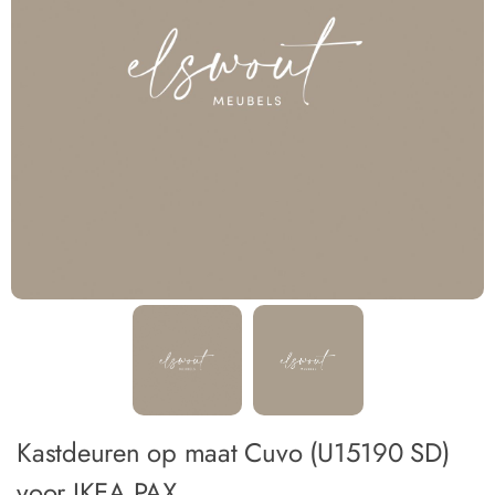
Kastdeuren op maat Cuvo (U15190 SD)
voor IKEA PAX