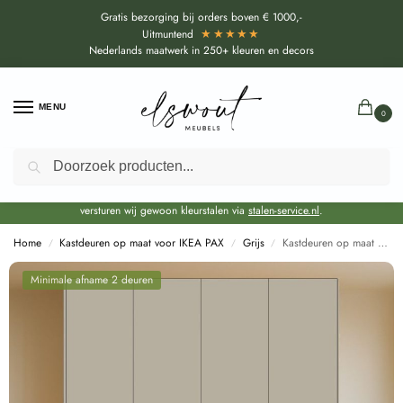
Gratis bezorging bij orders boven € 1000,-
★★★★★
Uitmuntend
Nederlands maatwerk in 250+ kleuren en decors
MENU
0
Zoeken
Door de bouwvakperiode geldt voor alle collecties momenteel een EXTRA
levertijd van circa 3-4 weken bovenop de reguliere levertijd.
Onze showroom blijft gewoon geopend voor advies, inspiratie. Daarnaast
versturen wij gewoon kleurstalen via
stalen-service.nl
.
Home
Kastdeuren op maat voor IKEA PAX
Grijs
Kastdeuren op maat Kiezelgrijs voor Ikea Pax (U201 ST9)
/
/
/
Minimale afname 2 deuren