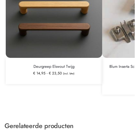
Deurgreep Elswout Twijg
Blum Inserta Sc
€
14,95
-
€
23,50
(incl. btw)
Gerelateerde producten