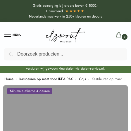
Gratis bezorging bij orders boven € 1000,-
★★★★★
Uitmuntend
Nederlands maatwerk in 250+ kleuren en decors
MENU
0
Zoeken
Door de bouwvakperiode geldt voor alle collecties momenteel een EXTRA
levertijd van circa 3-4 weken bovenop de reguliere levertijd.
Onze showroom blijft gewoon geopend voor advies, inspiratie. Daarnaast
versturen wij gewoon kleurstalen via
stalen-service.nl
.
Home
Kastdeuren op maat voor IKEA PAX
Grijs
Kastdeuren op maat Signalgrau (U12248 SD) voor IKEA PAX
/
/
/
Minimale afname 4 deuren