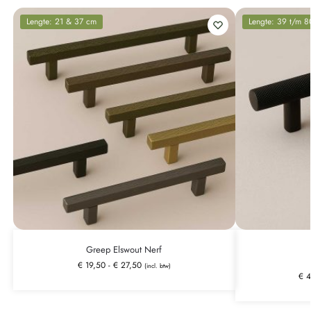
Lengte: 21 & 37 cm
Lengte: 39 t/m 
Greep Elswout Nerf
€
19,50
-
€
27,50
(incl. btw)
€
4