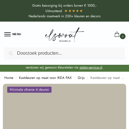
Gratis bezorging bij orders boven € 1000,-
★★★★★
Uitmuntend
Nederlands maatwerk in 250+ kleuren en decors
MENU
0
Zoeken
Door de bouwvakperiode geldt voor alle collecties momenteel een EXTRA
levertijd van circa 3-4 weken bovenop de reguliere levertijd.
Onze showroom blijft gewoon geopend voor advies, inspiratie. Daarnaast
versturen wij gewoon kleurstalen via
stalen-service.nl
.
Home
Kastdeuren op maat voor IKEA PAX
Grijs
Kastdeuren op maat Kasjmiergrijs (U12168) voor IKEA PAX
/
/
/
Minimale afname 4 deuren