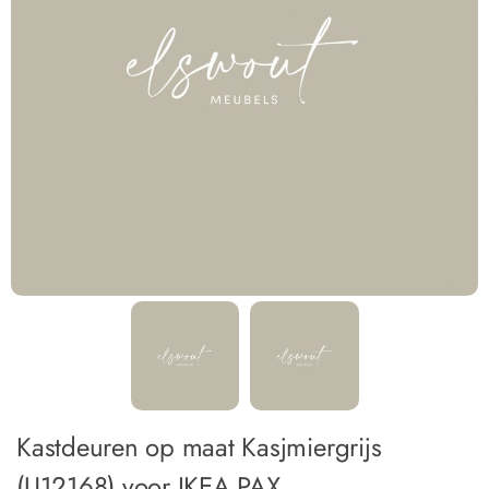
Kastdeuren op maat Kasjmiergrijs
(U12168) voor IKEA PAX