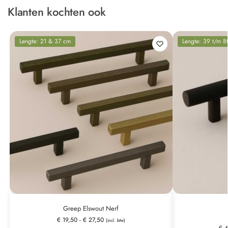
Klanten kochten ook
Lengte: 21 & 37 cm
Lengte: 39 t/m 
Greep Elswout Nerf
€
19,50
-
€
27,50
(incl. btw)
€
4