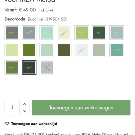
Vanaf:
€
49,00
(incl. btw)
Decorcode
:
Zucchini (U19504 SD)
Toevoegen aan winkelwagen
Toevoegen aan wensenlijst
Zucchini (U19504 SD) Keukenfrontjes voor IKEA Metod® van Elswout