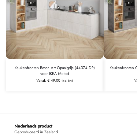
Keukenfronten Beton Art Opaalgrijs (44374 DP)
Keukenfronten C
voor IKEA Metod
Vanaf:
€
49,00
V
(incl. btw)
Nederlands product
Geproduceerd in Zeeland