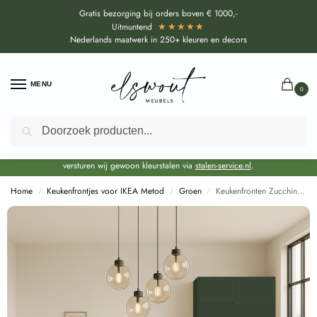
Gratis bezorging bij orders boven € 1000,-
★★★★★
Uitmuntend
Nederlands maatwerk in 250+ kleuren en decors
MENU
0
Zoeken
Door de bouwvakperiode geldt voor alle collecties momenteel een EXTRA
levertijd van circa 3-4 weken bovenop de reguliere levertijd.
Onze showroom blijft gewoon geopend voor advies, inspiratie. Daarnaast
versturen wij gewoon kleurstalen via
stalen-service.nl
.
Home
Keukenfrontjes voor IKEA Metod
Groen
Keukenfronten Zucchini (U19504 SD) voor IKEA Metod
/
/
/