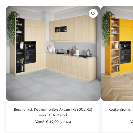
Beschermd: Keukenfronten Akazie (R38002 RU)
Keukenfronten
voor IKEA Metod
Vanaf:
€
49,00
V
(incl. btw)