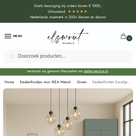
Gratis bezorging bij orders boven € 1000,-
★★★★★
Uitmuntend
Nederlands maatwerk in 250+ kleuren en decors
MENU
0
Zoeken
Door de bouwvakperiode geldt voor alle collecties momenteel een EXTRA
levertijd van circa 3-4 weken bovenop de reguliere levertijd.
Onze showroom blijft gewoon geopend voor advies, inspiratie. Daarnaast
versturen wij gewoon kleurstalen via
stalen-service.nl
.
Home
Keukenfrontjes voor IKEA Metod
Groen
Keukenfronten Eucalyptus Groen (U604 ST9) voor IKEA Metod
/
/
/