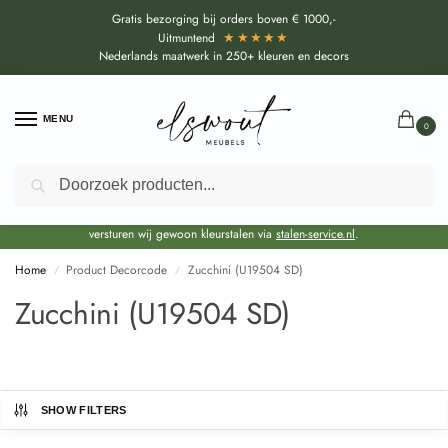
Gratis bezorging bij orders boven € 1000,-
★★★★★
Uitmuntend
Nederlands maatwerk in 250+ kleuren en decors
MENU
0
Zoeken
Door de bouwvakperiode geldt voor alle collecties momenteel een EXTRA
levertijd van circa 3-4 weken bovenop de reguliere levertijd.
Onze showroom blijft gewoon geopend voor advies, inspiratie. Daarnaast
versturen wij gewoon kleurstalen via
stalen-service.nl
.
Home
Product Decorcode
Zucchini (U19504 SD)
/
/
Zucchini (U19504 SD)
SHOW FILTERS