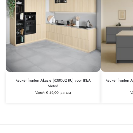
Keukenfronten Akazie (R38002 RU) voor IKEA
Keukenfronten An
Metod
Vanaf:
€
49,00
V
(incl. btw)