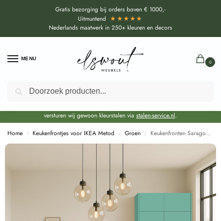
Gratis bezorging bij orders boven € 1000,-
★★★★★
Uitmuntend
Nederlands maatwerk in 250+ kleuren en decors
MENU
0
Zoeken
Door de bouwvakperiode geldt voor alle collecties momenteel een EXTRA
levertijd van circa 3-4 weken bovenop de reguliere levertijd.
Onze showroom blijft gewoon geopend voor advies, inspiratie. Daarnaast
versturen wij gewoon kleurstalen via
stalen-service.nl
.
Home
Keukenfrontjes voor IKEA Metod
Groen
Keukenfronten Saragosso (U19004 SD) voor IKEA Metod
/
/
/