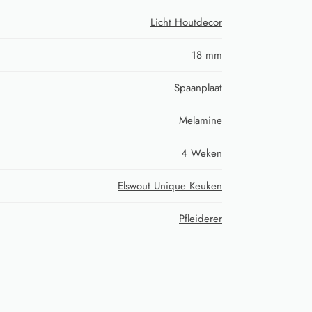
Licht Houtdecor
18 mm
Spaanplaat
Melamine
4 Weken
Elswout Unique Keuken
Pfleiderer