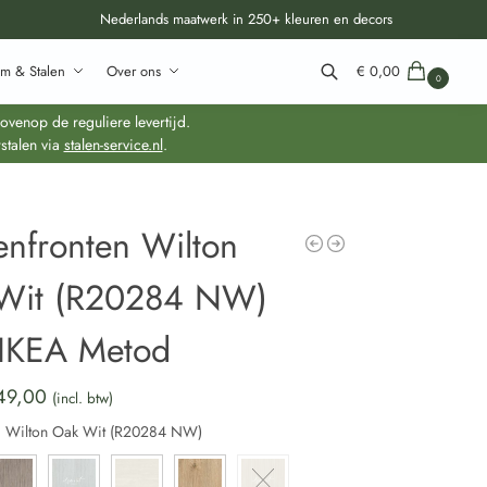
Nederlands maatwerk in 250+ kleuren en decors
m & Stalen
Over ons
€
0,00
0
Zoeken
venop de reguliere levertijd.
stalen via
stalen-service.nl
.
enfronten Wilton
Wit (R20284 NW)
 IKEA Metod
49,00
(incl. btw)
:
Wilton Oak Wit (R20284 NW)