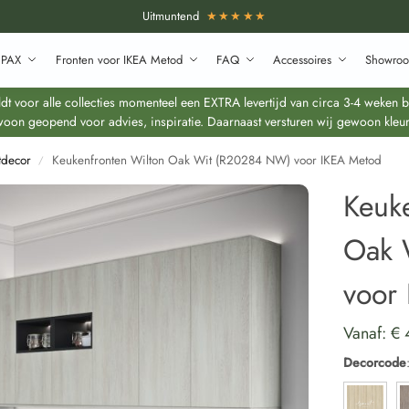
Uitmuntend
★★★★★
 PAX
Fronten voor IKEA Metod
FAQ
Accessoires
Showroo
 voor alle collecties momenteel een EXTRA levertijd van circa 3-4 weken bo
oon geopend voor advies, inspiratie. Daarnaast versturen wij gewoon kleur
tdecor
Keukenfronten Wilton Oak Wit (R20284 NW) voor IKEA Metod
/
Keuk
Oak 
voor
Vanaf:
€
Decorcode