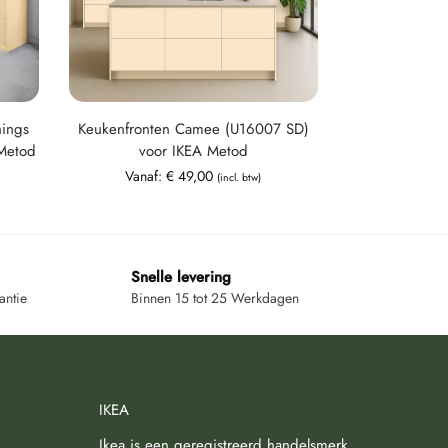
nings
Keukenfronten Camee (U16007 SD)
Metod
voor IKEA Metod
Vanaf:
€
49,00
(incl. btw)
Snelle levering
antie
Binnen 15 tot 25 Werkdagen
IKEA
Ikea is een geregistreerd handelsmerk