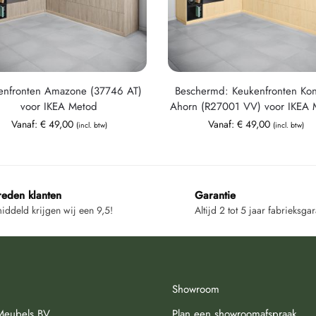
enfronten Amazone (37746 AT)
Beschermd: Keukenfronten Ko
voor IKEA Metod
Ahorn (R27001 VV) voor IKEA 
Vanaf:
€
49,00
Vanaf:
€
49,00
(incl. btw)
(incl. btw)
reden klanten
Garantie
ddeld krijgen wij een 9,5!
Altijd 2 tot 5 jaar fabrieksgar
Showroom
Meubels BV
Plan een showroomafspraak