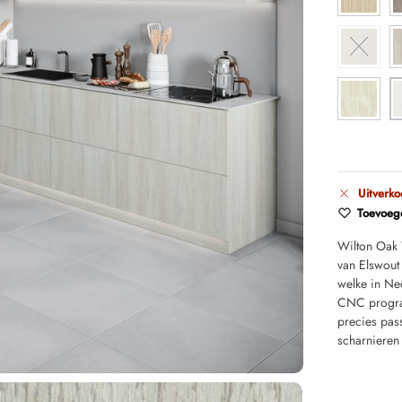
Uitverko
Toevoege
Wilton Oak
van Elswout
welke in Ne
CNC program
precies pas
scharnieren