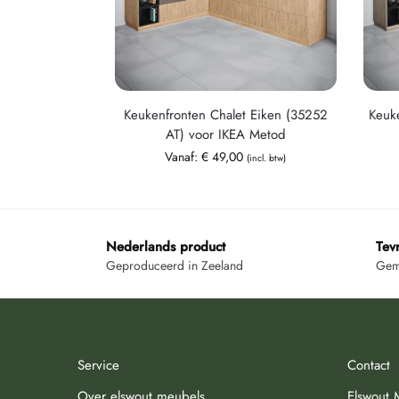
Keukenfronten Chalet Eiken (35252
Keuk
AT) voor IKEA Metod
Vanaf:
€
49,00
(incl. btw)
Nederlands product
Tev
Geproduceerd in Zeeland
Gemi
Service
Contact
Over elswout meubels
Elswout 