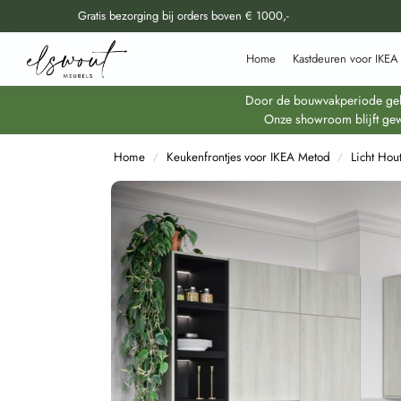
Gratis bezorging bij orders boven € 1000,-
Doorzoek al onze producten
Home
Kastdeuren voor IKEA
Door de bouwvakperiode geldt
Onze showroom blijft gew
Home
Keukenfrontjes voor IKEA Metod
Licht Hou
/
/