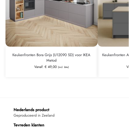
Keukenfronten Bora Grijs (U12090 SD) voor IKEA
Keukenfronten An
Metod
Vanaf:
€
49,00
V
(incl. btw)
Nederlands product
Geproduceerd in Zeeland
Tevreden klanten