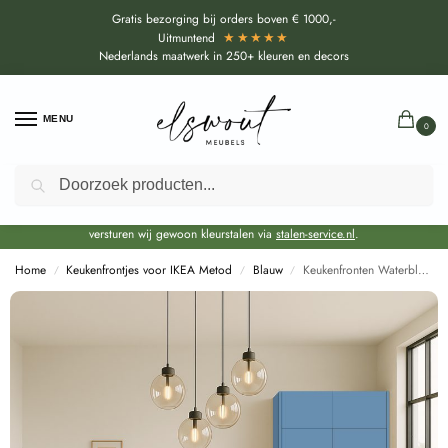
Gratis bezorging bij orders boven € 1000,-
★★★★★
Uitmuntend
Nederlands maatwerk in 250+ kleuren en decors
MENU
0
Zoeken
Door de bouwvakperiode geldt voor alle collecties momenteel een EXTRA
levertijd van circa 3-4 weken bovenop de reguliere levertijd.
Onze showroom blijft gewoon geopend voor advies, inspiratie. Daarnaast
versturen wij gewoon kleurstalen via
stalen-service.nl
.
Home
Keukenfrontjes voor IKEA Metod
Blauw
Keukenfronten Waterblauw (U18002 SD) voor IKEA Metod
/
/
/