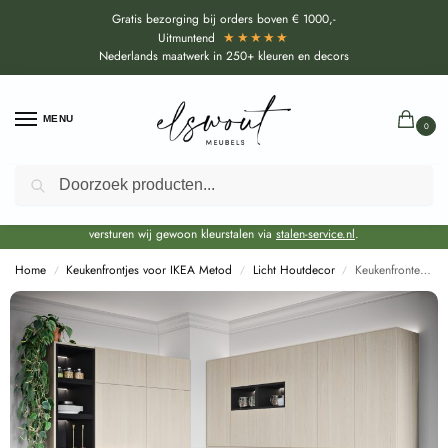
Gratis bezorging bij orders boven € 1000,-
★★★★★
Uitmuntend
Nederlands maatwerk in 250+ kleuren en decors
MENU
0
Zoeken
Door de bouwvakperiode geldt voor alle collecties momenteel een EXTRA
levertijd van circa 3-4 weken bovenop de reguliere levertijd.
Onze showroom blijft gewoon geopend voor advies, inspiratie. Daarnaast
versturen wij gewoon kleurstalen via
stalen-service.nl
.
Home
Keukenfrontjes voor IKEA Metod
Licht Houtdecor
Keukenfronten Nordic Teak (R50094 NW) voor IKEA Metod
/
/
/