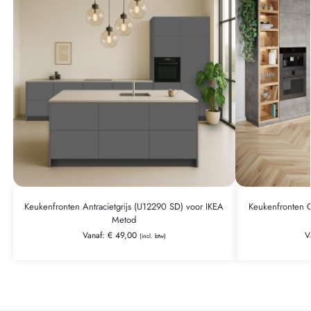
Keukenfronten Antracietgrijs (U12290 SD) voor IKEA
Keukenfronten C
Metod
Vanaf:
€
49,00
V
(incl. btw)