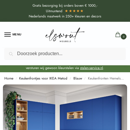
Gratis bezorging bij orders boven € 1000,-
★★★★★
Uitmuntend
Nederlands maatwerk in 250+ kleuren en decors
MENU
0
Zoeken
Door de bouwvakperiode geldt voor alle collecties momenteel een EXTRA
levertijd van circa 3-4 weken bovenop de reguliere levertijd.
Onze showroom blijft gewoon geopend voor advies, inspiratie. Daarnaast
versturen wij gewoon kleurstalen via
stalen-service.nl
.
Home
Keukenfrontjes voor IKEA Metod
Blauw
Keukenfronten Hemelsblauw (U18068 SD) voor IKEA Metod
/
/
/