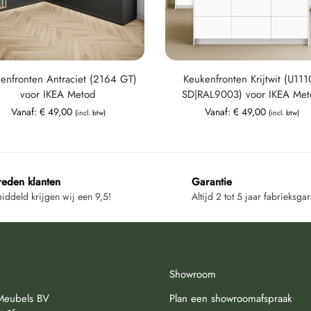
enfronten Antraciet (2164 GT)
Keukenfronten Krijtwit (U11
voor IKEA Metod
SD|RAL9003) voor IKEA Me
Vanaf:
€
49,00
Vanaf:
€
49,00
(incl. btw)
(incl. btw)
reden klanten
Garantie
ddeld krijgen wij een 9,5!
Altijd 2 tot 5 jaar fabrieksgar
Showroom
Meubels BV
Plan een showroomafspraak