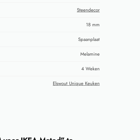
Steendecor
18 mm
Spaanplaat
Melamine
4 Weken
Elswout Unique Keuken