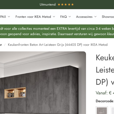
Uitmuntend
★★★★★
 PAX
Fronten voor IKEA Metod
FAQ
Accessoires
Showroo
 voor alle collecties momenteel een EXTRA levertijd van circa 3-4 weken bo
oon geopend voor advies, inspiratie. Daarnaast versturen wij gewoon kleur
or
Keukenfronten Beton Art Leisteen Grijs (44405 DP) voor IKEA Metod
/
Keuke
Leist
DP) 
Vanaf:
€
Decorcode