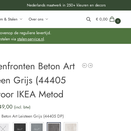
Nederlands maatwerk in 250+ kleuren en decors
m & Stalen
Over ons
€
0,00
0
Zoeken
venop de reguliere levertijd.
stalen via
stalen-service.nl
.
nfronten Beton Art
een Grijs (44405
voor IKEA Metod
49,00
(incl. btw)
:
Beton Art Leisteen Grijs (44405 DP)