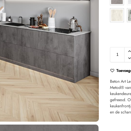
Toevoege
Beton Art L
Metod® van
keukendeur
gefreesd. O
keukenfront
en de schar