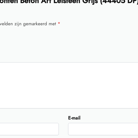
nten Beton Art Leisteen Grijs (44405 DP
 velden zijn gemarkeerd met
*
E-mail