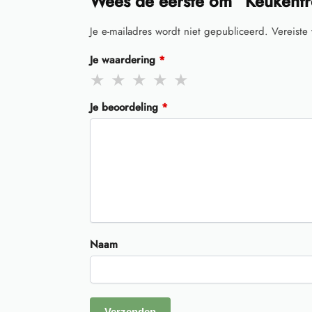
Wees de eerste om “Keukenfr
Je e-mailadres wordt niet gepubliceerd.
Vereiste
Je waardering
*
Je beoordeling
*
Naam