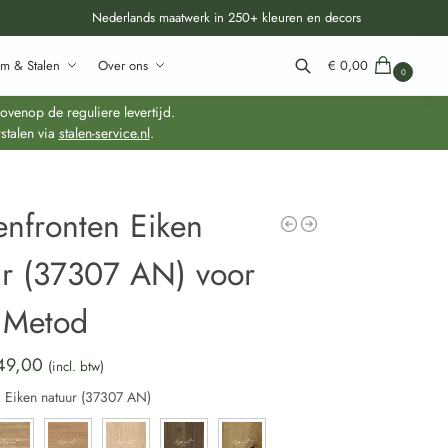
Nederlands maatwerk in 250+ kleuren en decors
m & Stalen
Over ons
€
0,00
0
Zoeken
venop de reguliere levertijd.
stalen via
stalen-service.nl
.
enfronten Eiken
ur (37307 AN) voor
 Metod
49,00
(incl. btw)
:
Eiken natuur (37307 AN)