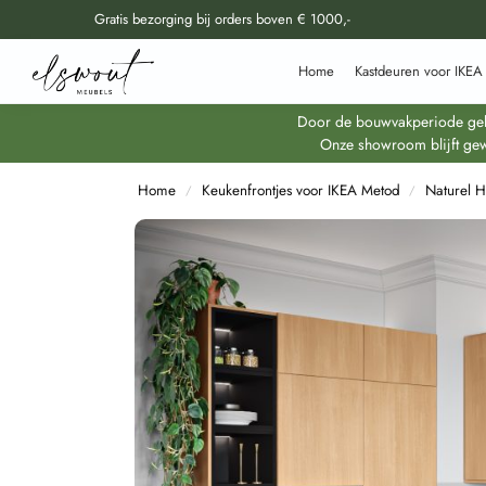
Gratis bezorging bij orders boven € 1000,-
Doorzoek al onze producten
Home
Kastdeuren voor IKEA
Door de bouwvakperiode geldt
Onze showroom blijft gew
Home
Keukenfrontjes voor IKEA Metod
Naturel H
/
/