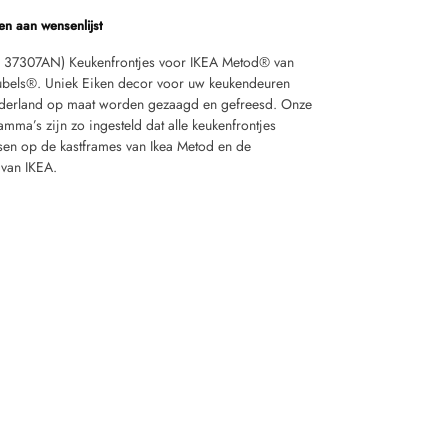
n aan wensenlijst
r 37307AN) Keukenfrontjes voor IKEA Metod® van
bels®. Uniek Eiken decor voor uw keukendeuren
derland op maat worden gezaagd en gefreesd. Onze
ma’s zijn zo ingesteld dat alle keukenfrontjes
sen op de kastframes van Ikea Metod en de
 van IKEA.