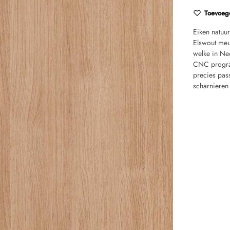
Toevoege
Eiken natuu
Elswout meu
welke in Ne
CNC program
precies pas
scharnieren