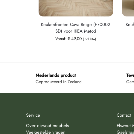
Keukenfronten Cava Beige (F70002
Keu
SD) voor IKEA Metod
Vanaf:
€
49,00
(incl. btw)
Nederlands product
Tev
Geproduceerd in Zeeland
Gemi
Service
Contact
Over elswout meubels
Elswout 
Veelgestelde vragen
Gaelstraa