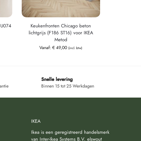
4|U074
Keukenfronten Chicago beton
lichtgrijs (F186 ST16) voor IKEA
Metod
Vanaf:
€
49,00
(incl. btw)
Snelle levering
antie
Binnen 15 tot 25 Werkdagen
IKEA
Ikea is een geregistreerd handelsmerk
van Inter-Ikea Systems B.V. elswout