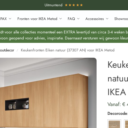
Uitmuntend
★★★★★
 PAX
Fronten voor IKEA Metod
FAQ
Accessoires
Showroo
 voor alle collecties momenteel een EXTRA levertijd van circa 3-4 weken bo
oon geopend voor advies, inspiratie. Daarnaast versturen wij gewoon kleur
outdecor
Keukenfronten Eiken natuur (37307 AN) voor IKEA Metod
/
Keuk
natu
IKEA
Vanaf:
€
Decorcode