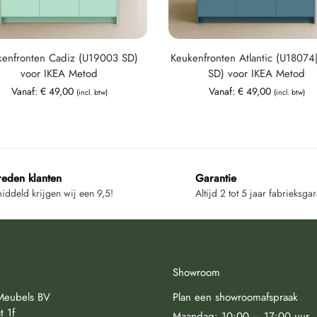
kenfronten Cadiz (U19003 SD)
Keukenfronten Atlantic (U1807
voor IKEA Metod
SD) voor IKEA Metod
Vanaf:
€
49,00
Vanaf:
€
49,00
(incl. btw)
(incl. btw)
reden klanten
Garantie
ddeld krijgen wij een 9,5!
Altijd 2 tot 5 jaar fabrieksgar
Showroom
Meubels BV
Plan een showroomafspraak
t 1f
Maandag: 10:00 – 17:00 uur