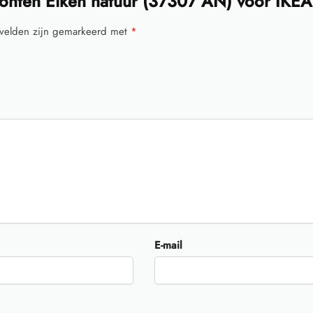
onten Eiken natuur (37307 AN) voor IKEA
 velden zijn gemarkeerd met
*
E-mail