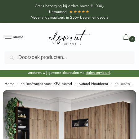
Gratis bezorging bij orders boven € 1000,-
★★★★★
Uitmuntend
Nederlands maatwerk in 250+ kleuren en decors
MENU
0
Zoeken
Door de bouwvakperiode geldt voor alle collecties momenteel een EXTRA
levertijd van circa 3-4 weken bovenop de reguliere levertijd.
Onze showroom blijft gewoon geopend voor advies, inspiratie. Daarnaast
versturen wij gewoon kleurstalen via
stalen-service.nl
.
Home
Keukenfrontjes voor IKEA Metod
Naturel Houtdecor
Keukenfronten Eiken Salzburg Fresh (K5283 AN) voor IKEA Metod
/
/
/