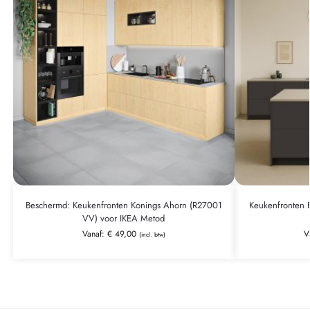
Beschermd: Keukenfronten Konings Ahorn (R27001
Keukenfronten 
VV) voor IKEA Metod
Vanaf:
€
49,00
V
(incl. btw)