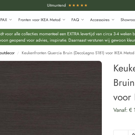
Uitmuntend
★★★★★
 PAX
Fronten voor IKEA Metod
FAQ
Accessoires
Showroo
 voor alle collecties momenteel een EXTRA levertijd van circa 3-4 weken bo
oon geopend voor advies, inspiratie. Daarnaast versturen wij gewoon kleur
outdecor
Keukenfronten Quercia Bruin (DecoLegno S181) voor IKEA Metod
/
Keuk
Brui
voor
Vanaf:
€