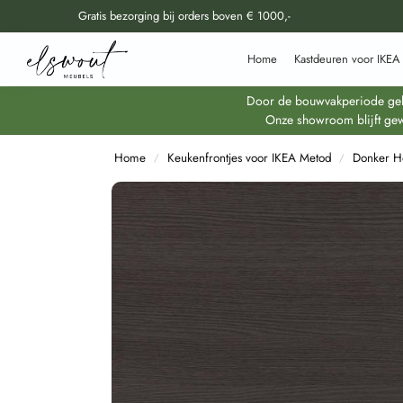
Gratis bezorging bij orders boven € 1000,-
Doorzoek al onze producten
Home
Kastdeuren voor IKEA
Door de bouwvakperiode geldt
Onze showroom blijft gew
Home
Keukenfrontjes voor IKEA Metod
Donker H
/
/