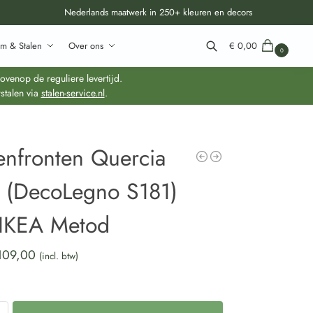
Nederlands maatwerk in 250+ kleuren en decors
m & Stalen
Over ons
€
0,00
0
Zoeken
venop de reguliere levertijd.
stalen via
stalen-service.nl
.
enfronten Quercia
n (DecoLegno S181)
 IKEA Metod
109,00
(incl. btw)