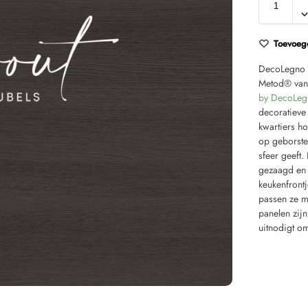
Toevoege
DecoLegno Q
Metod® van
by DecoLeg
decoratieve
kwartiers hou
op geborstel
sfeer geeft
gezaagd en 
keukenfront
passen ze m
panelen zij
uitnodigt om