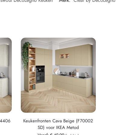
lswout DecoLegno Keuken
Merk:
Cleaf by DecoLegno
44406
Keukenfronten Cava Beige (F70002
SD) voor IKEA Metod
Vanaf:
€
49,00