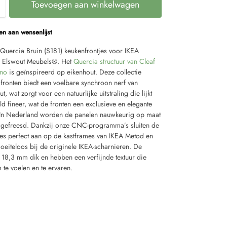
Toevoegen aan winkelwagen
n aan wensenlijst
uercia Bruin (S181) keukenfrontjes voor IKEA
 Elswout Meubels®. Het
Quercia structuur van Cleaf
no
is geïnspireerd op eikenhout. Deze collectie
 fronten biedt een voelbare synchroon nerf van
t, wat zorgt voor een natuurlijke uitstraling die lijkt
d fineer, wat de fronten een exclusieve en elegante
. In Nederland worden de panelen nauwkeurig op maat
gefreesd. Dankzij onze CNC-programma’s sluiten de
jes perfect aan op de kastframes van IKEA Metod en
oeiteloos bij de originele IKEA-scharnieren. De
n 18,3 mm dik en hebben een verfijnde textuur die
 te voelen en te ervaren.