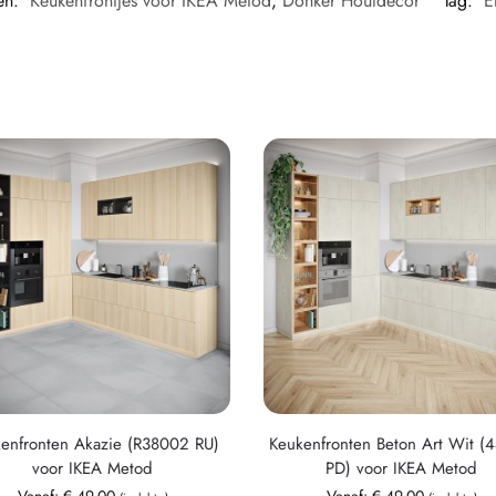
ën:
Keukenfrontjes voor IKEA Metod
,
Donker Houtdecor
Tag:
E
enfronten Akazie (R38002 RU)
Keukenfronten Beton Art Wit (
voor IKEA Metod
PD) voor IKEA Metod
Vanaf:
€
49,00
Vanaf:
€
49,00