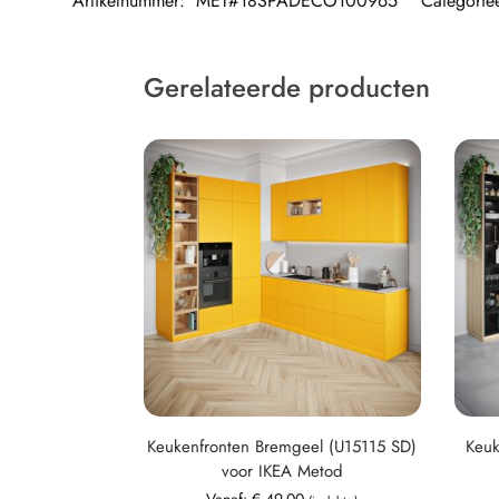
Artikelnummer:
MET#18SPADECO100965
Categorie
Gerelateerde producten
Keukenfronten Bremgeel (U15115 SD)
Keuk
voor IKEA Metod
Vanaf:
€
49,00