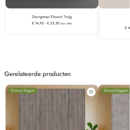
Deurgreep Elswout Twijg
€
14,95
-
€
23,50
(incl. btw)
€
4
Gerelateerde producten
Elswout Elegant
Elswout Elegant