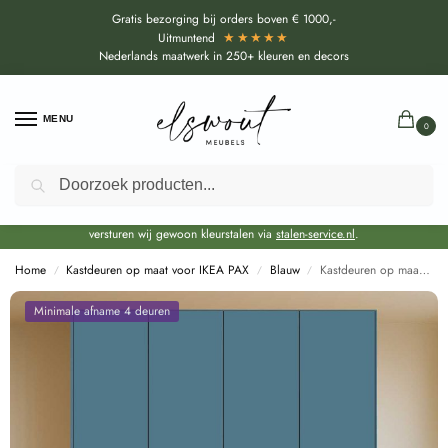
Gratis bezorging bij orders boven € 1000,-
★★★★★
Uitmuntend
Nederlands maatwerk in 250+ kleuren en decors
MENU
0
Zoeken
Door de bouwvakperiode geldt voor alle collecties momenteel een EXTRA
levertijd van circa 3-4 weken bovenop de reguliere levertijd.
Onze showroom blijft gewoon geopend voor advies, inspiratie. Daarnaast
versturen wij gewoon kleurstalen via
stalen-service.nl
.
Home
Kastdeuren op maat voor IKEA PAX
Blauw
Kastdeuren op maat Atlantic (U18074 SD) voor IKEA PAX
/
/
/
Minimale afname 4 deuren