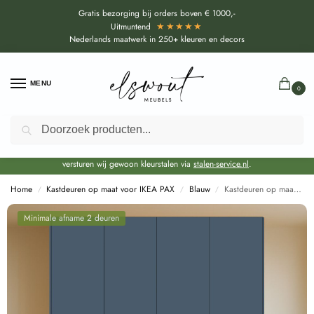
Gratis bezorging bij orders boven € 1000,-
★★★★★
Uitmuntend
Nederlands maatwerk in 250+ kleuren en decors
MENU
0
Zoeken
Door de bouwvakperiode geldt voor alle collecties momenteel een EXTRA
levertijd van circa 3-4 weken bovenop de reguliere levertijd.
Onze showroom blijft gewoon geopend voor advies, inspiratie. Daarnaast
versturen wij gewoon kleurstalen via
stalen-service.nl
.
Home
Kastdeuren op maat voor IKEA PAX
Blauw
Kastdeuren op maat Baltisch Blauw voor Ikea Pax (U545)
/
/
/
Minimale afname 2 deuren