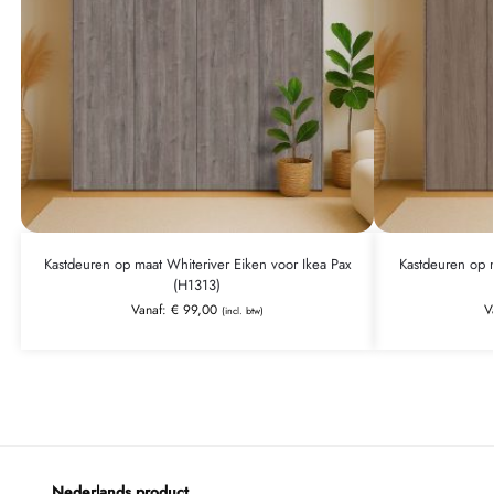
Kastdeuren op maat Whiteriver Eiken voor Ikea Pax
Kastdeuren op m
(H1313)
Vanaf:
€
99,00
V
(incl. btw)
Nederlands product