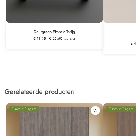
Deurgreep Elswout Twijg
€
14,95
-
€
23,50
(incl. btw)
€
4
Gerelateerde producten
Elswout Elegant
Elswout Elegant