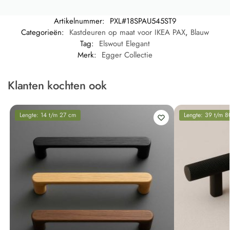
Artikelnummer:
PXL#18SPAU545ST9
Categorieën:
Kastdeuren op maat voor IKEA PAX
,
Blauw
Tag:
Elswout Elegant
Merk:
Egger Collectie
Klanten kochten ook
Lengte: 14 t/m 27 cm
Lengte: 39 t/m 