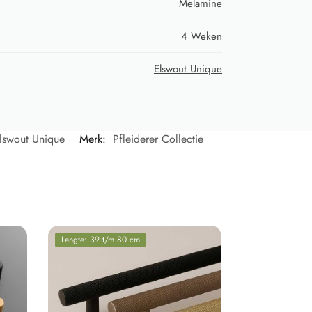
Melamine
4 Weken
Elswout Unique
lswout Unique
Merk:
Pfleiderer Collectie
Lengte: 39 t/m 80 cm