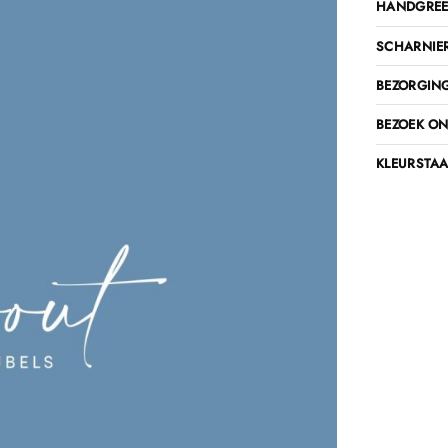
HANDGREE
SCHARNIE
BEZORGING
BEZOEK O
KLEURSTAA