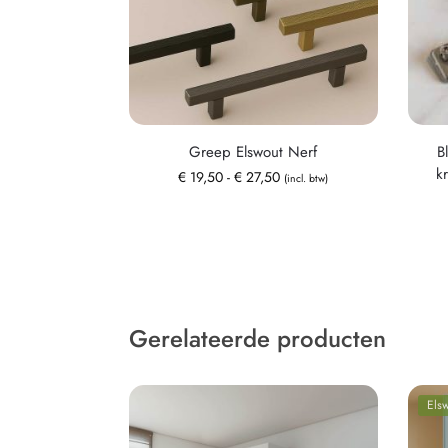
Greep Elswout Nerf
B
k
€
19,50
-
€
27,50
(incl. btw)
Gerelateerde producten
Els