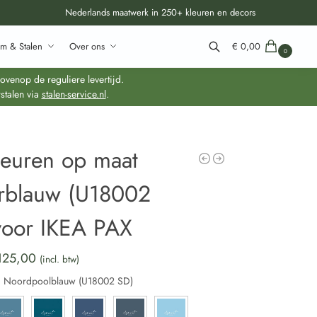
Nederlands maatwerk in 250+ kleuren en decors
m & Stalen
Over ons
€
0,00
0
Zoeken
venop de reguliere levertijd.
stalen via
stalen-service.nl
.
deuren op maat
rblauw (U18002
voor IKEA PAX
125,00
(incl. btw)
:
Noordpoolblauw (U18002 SD)