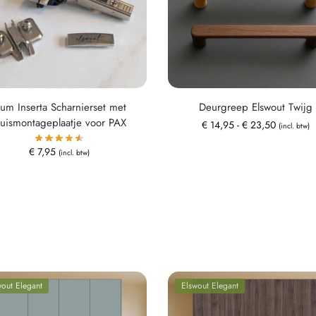
lum Inserta Scharnierset met
Deurgreep Elswout Twijg
ruismontageplaatje voor PAX
€
14,95
-
€
23,50
(incl. btw)
€
7,95
(incl. btw)
wout Elegant
Elswout Elegant