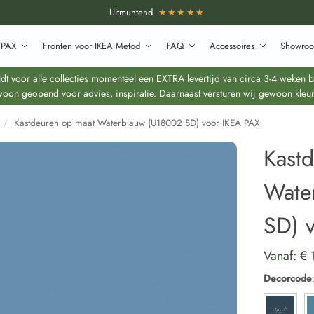
Uitmuntend
★★★★★
 PAX
Fronten voor IKEA Metod
FAQ
Accessoires
Showroo
 voor alle collecties momenteel een EXTRA levertijd van circa 3-4 weken bo
oon geopend voor advies, inspiratie. Daarnaast versturen wij gewoon kleur
Kastdeuren op maat Waterblauw (U18002 SD) voor IKEA PAX
/
Kast
Wate
SD) 
Vanaf:
€
Decorcode