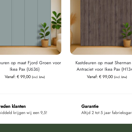
euren op maat Fjord Groen voor
Kastdeuren op maat Sherman 
Ikea Pax (U636)
Antraciet voor Ikea Pax (H13
Vanaf:
€
99,00
Vanaf:
€
99,00
(incl. btw)
(incl. btw)
reden klanten
Garantie
ddeld krijgen wij een 9,5!
Altijd 2 tot 5 jaar fabrieksgar