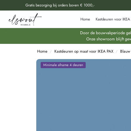
Gratis bezorging bij orders boven € 1000,-
Doorzoek al onze producten
Home
Kastdeuren voor IKEA
Door de bouwvakperiode geldt
Onze showroom blijft gew
Home
Kastdeuren op maat voor IKEA PAX
Blauw
/
/
Minimale afname 4 deuren