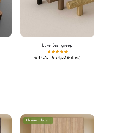
Luxe Bast greep
€
44,75
-
€
84,50
(incl. btw)
Elswout Elegant