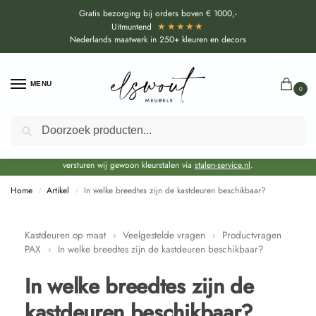
Gratis bezorging bij orders boven € 1000,-
★★★★★
Uitmuntend
Nederlands maatwerk in 250+ kleuren en decors
MENU
0
Zoeken
Door de bouwvakperiode geldt voor alle collecties momenteel een EXTRA
levertijd van circa 3-4 weken bovenop de reguliere levertijd.
Onze showroom blijft gewoon geopend voor advies, inspiratie. Daarnaast
versturen wij gewoon kleurstalen via
stalen-service.nl
.
Home
Artikel
In welke breedtes zijn de kastdeuren beschikbaar?
/
/
Kastdeuren op maat
›
Veelgestelde vragen
›
Productvragen
PAX
›
In welke breedtes zijn de kastdeuren beschikbaar?
In welke breedtes zijn de
kastdeuren beschikbaar?