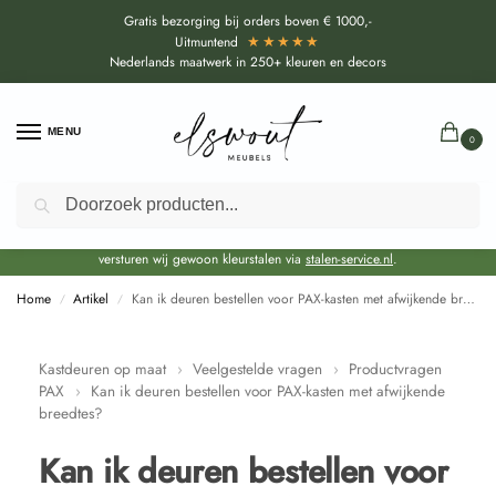
Gratis bezorging bij orders boven € 1000,-
★★★★★
Uitmuntend
Nederlands maatwerk in 250+ kleuren en decors
MENU
0
Zoeken
Door de bouwvakperiode geldt voor alle collecties momenteel een EXTRA
levertijd van circa 3-4 weken bovenop de reguliere levertijd.
Onze showroom blijft gewoon geopend voor advies, inspiratie. Daarnaast
versturen wij gewoon kleurstalen via
stalen-service.nl
.
Home
Artikel
Kan ik deuren bestellen voor PAX-kasten met afwijkende breedtes?
/
/
Kastdeuren op maat
›
Veelgestelde vragen
›
Productvragen
PAX
›
Kan ik deuren bestellen voor PAX-kasten met afwijkende
breedtes?
Kan ik deuren bestellen voor