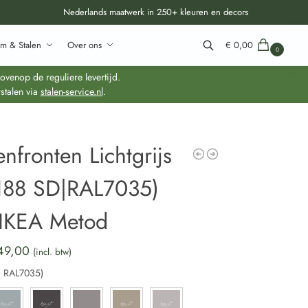
Nederlands maatwerk in 250+ kleuren en decors
m & Stalen
Over ons
€
0,00
0
Zoeken
venop de reguliere levertijd.
stalen via
stalen-service.nl
.
nfronten Lichtgrijs
188 SD|RAL7035)
 IKEA Metod
49,00
(incl. btw)
:
RAL7035)