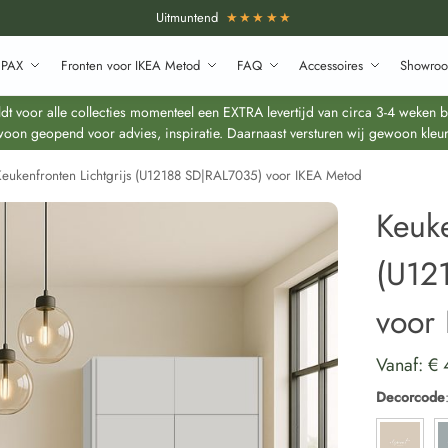
Uitmuntend
★★★★★
 PAX
Fronten voor IKEA Metod
FAQ
Accessoires
Showroo
 voor alle collecties momenteel een EXTRA levertijd van circa 3-4 weken bo
oon geopend voor advies, inspiratie. Daarnaast versturen wij gewoon kleur
Keukenfronten Lichtgrijs (U12188 SD|RAL7035) voor IKEA Metod
Keuke
(U12
voor
Vanaf:
€
Decorcode