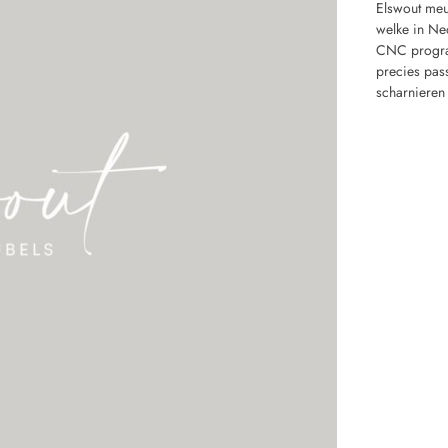
Elswout meu
welke in Ne
CNC program
precies pas
scharnieren