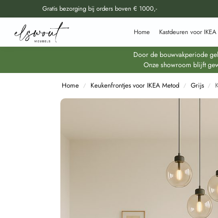
Gratis bezorging bij orders boven € 1000,-
Doorzoek al onze producten
Home
Kastdeuren voor IKEA
Door de bouwvakperiode geldt
Onze showroom blijft gew
Home
Keukenfrontjes voor IKEA Metod
Grijs
/
/
/