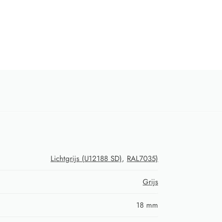
Lichtgrijs (U12188 SD)
,
RAL7035)
Grijs
18 mm