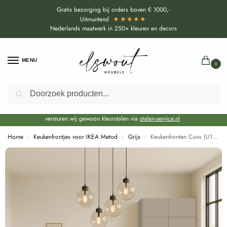
Gratis bezorging bij orders boven € 1000,-
★★★★★
Uitmuntend
Nederlands maatwerk in 250+ kleuren en decors
MENU
0
Zoeken
Door de bouwvakperiode geldt voor alle collecties momenteel een EXTRA
levertijd van circa 3-4 weken bovenop de reguliere levertijd.
Onze showroom blijft gewoon geopend voor advies, inspiratie. Daarnaast
versturen wij gewoon kleurstalen via
stalen-service.nl
.
Home
Keukenfrontjes voor IKEA Metod
Grijs
Keukenfronten Cuvo (U15190 SD) voor IKEA Metod
/
/
/