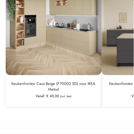
Keukenfronten Cava Beige (F70002 SD) voor IKEA
Keukenfronten 
Metod
Vanaf:
€
49,00
V
(incl. btw)