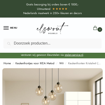
Gratis bezorging bij orders boven € 1000,-
★★★★★
Uitmuntend
Nederlands maatwerk in 250+ kleuren en decors
MENU
0
Zoeken
Door de bouwvakperiode geldt voor alle collecties momenteel een EXTRA
levertijd van circa 3-4 weken bovenop de reguliere levertijd.
Onze showroom blijft gewoon geopend voor advies, inspiratie. Daarnaast
versturen wij gewoon kleurstalen via
stalen-service.nl
.
Home
Keukenfrontjes voor IKEA Metod
Wit
Keukenfronten Kristalwit (U11026 HG|RAL9016) voor IKEA Metod
/
/
/