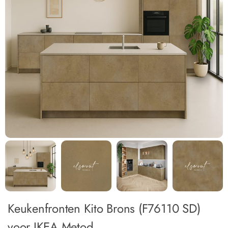
Keukenfronten Kito Brons (F76110 SD)
voor IKEA Metod