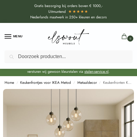
Gratis bezorging bij orders boven € 1000,-
★★★★★
Uitmuntend
Nederlands maatwerk in 250+ kleuren en decors
MENU
0
Zoeken
Door de bouwvakperiode geldt voor alle collecties momenteel een EXTRA
levertijd van circa 3-4 weken bovenop de reguliere levertijd.
Onze showroom blijft gewoon geopend voor advies, inspiratie. Daarnaast
versturen wij gewoon kleurstalen via
stalen-service.nl
.
Home
Keukenfrontjes voor IKEA Metod
Metaaldecor
Keukenfronten Kito Brons (F76110 SD) voor IKEA Metod
/
/
/