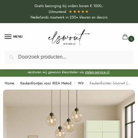
Gratis bezorging bij orders boven € 1000,-
★★★★★
Uitmuntend
Nederlands maatwerk in 250+ kleuren en decors
MENU
0
Zoeken
Door de bouwvakperiode geldt voor alle collecties momenteel een EXTRA
levertijd van circa 3-4 weken bovenop de reguliere levertijd.
Onze showroom blijft gewoon geopend voor advies, inspiratie. Daarnaast
versturen wij gewoon kleurstalen via
stalen-service.nl
.
Home
Keukenfrontjes voor IKEA Metod
Wit
Keukenfronten Ivoorwit (U11506 SD) voor IKEA Metod
/
/
/