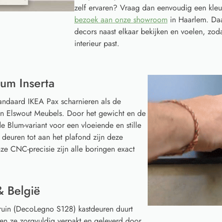
zelf ervaren? Vraag dan eenvoudig een kleu
bezoek aan onze showroom
in Haarlem. Daa
decors naast elkaar bekijken en voelen, zoda
interieur past.
um Inserta
tandaard IKEA Pax scharnieren als de
van Elswout Meubels. Door het gewicht en de
e Blum-variant voor een vloeiende en stille
 deuren tot aan het plafond zijn deze
ze CNC-precisie zijn alle boringen exact
& België
uin (DecoLegno S128) kastdeuren duurt
en ze zorgvuldig verpakt en geleverd door