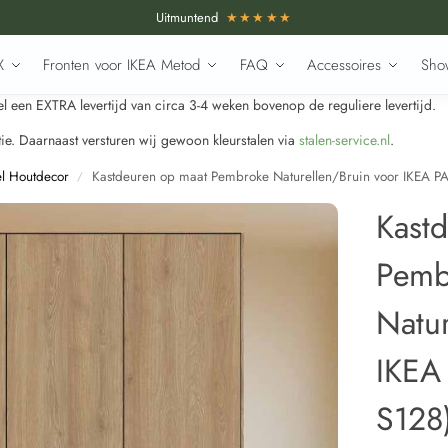
Uitmuntend
★★★★★
X
Fronten voor IKEA Metod
FAQ
Accessoires
Sho
 een EXTRA levertijd van circa 3-4 weken bovenop de reguliere levertijd.
e. Daarnaast versturen wij gewoon kleurstalen via
stalen-service.nl
.
el Houtdecor
Kastdeuren op maat Pembroke Naturellen/Bruin voor IKEA P
/
Kast
Pemb
Natur
IKEA
S128