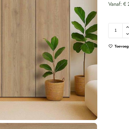
Vanaf:
€
Toevoege