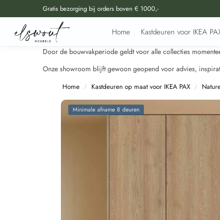
Gratis bezorging bij orders boven € 1000,-
Doorzoek al onze producten
Home
Kastdeuren voor IKEA PA
Door de bouwvakperiode geldt voor alle collecties momenteel
Onze showroom blijft gewoon geopend voor advies, inspirati
Home
Kastdeuren op maat voor IKEA PAX
Natur
/
/
Minimale afname 8 deuren