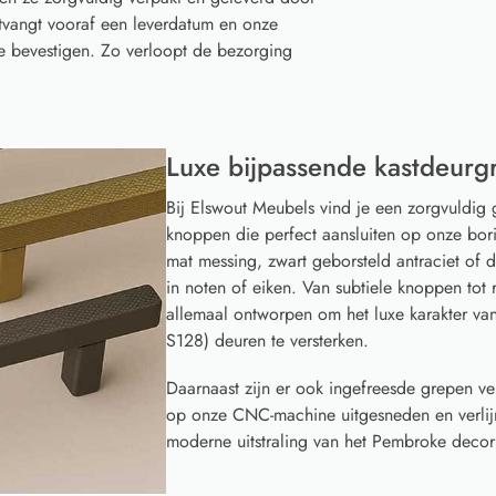
ntvangt vooraf een leverdatum en onze
te bevestigen. Zo verloopt de bezorging
Luxe bijpassende kastdeurg
Bij Elswout Meubels vind je een zorgvuldig 
knoppen die perfect aansluiten op onze borin
mat messing, zwart geborsteld antraciet of
in noten of eiken. Van subtiele knoppen to
allemaal ontworpen om het luxe karakter v
S128) deuren te versterken.
Daarnaast zijn er ook ingefreesde grepen ve
op onze CNC-machine uitgesneden en verlijm
moderne uitstraling van het Pembroke decor 