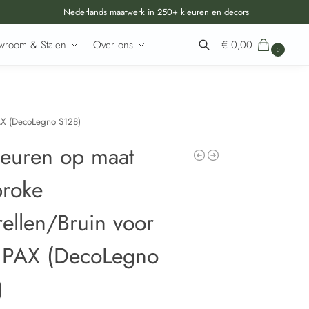
Nederlands maatwerk in 250+ kleuren en decors
wroom & Stalen
Over ons
€
0,00
0
Zoeken
AX (DecoLegno S128)
deuren op maat
roke
ellen/Bruin voor
 PAX (DecoLegno
)