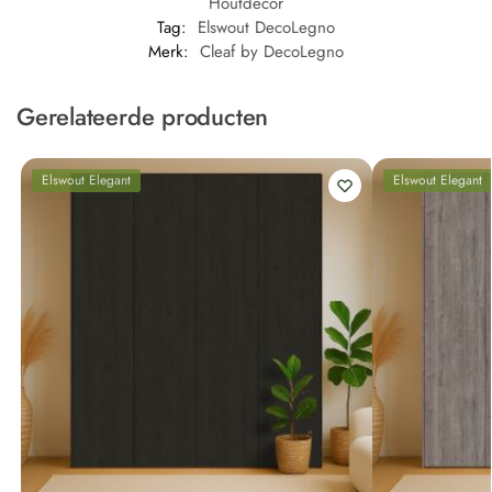
Houtdecor
Tag:
Elswout DecoLegno
Merk:
Cleaf by DecoLegno
Gerelateerde producten
Elswout Elegant
Elswout Elegant