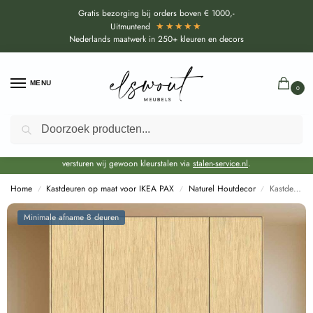
Gratis bezorging bij orders boven € 1000,-
★★★★★
Uitmuntend
Nederlands maatwerk in 250+ kleuren en decors
MENU
0
Zoeken
Door de bouwvakperiode geldt voor alle collecties momenteel een EXTRA
levertijd van circa 3-4 weken bovenop de reguliere levertijd.
Onze showroom blijft gewoon geopend voor advies, inspiratie. Daarnaast
versturen wij gewoon kleurstalen via
stalen-service.nl
.
Home
Kastdeuren op maat voor IKEA PAX
Naturel Houtdecor
Kastdeuren op maat Matrix Naturellen voor IKEA PAX (DecoLegno LK09)
/
/
/
Minimale afname 8 deuren