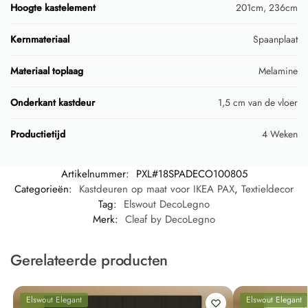
Hoogte kastelement
201cm, 236cm
Kernmateriaal
Spaanplaat
Materiaal toplaag
Melamine
Onderkant kastdeur
1,5 cm van de vloer
Productietijd
4 Weken
Artikelnummer:
PXL#18SPADECO100805
Categorieën:
Kastdeuren op maat voor IKEA PAX
,
Textieldecor
Tag:
Elswout DecoLegno
Merk:
Cleaf by DecoLegno
Gerelateerde producten
Elswout Elegant
Elswout Elegant