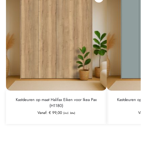
Kastdeuren op maat Halifax Eiken voor Ikea Pax
Kastdeuren op
(H1180)
Vanaf:
€
99,00
V
(incl. btw)