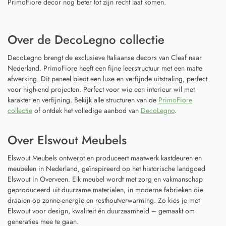
PrimoFiore decor nog beter tot zijn recht laat komen.
Over de DecoLegno collectie
DecoLegno brengt de exclusieve Italiaanse decors van Cleaf naar
Nederland. PrimoFiore heeft een fijne leerstructuur met een matte
afwerking. Dit paneel biedt een luxe en verfijnde uitstraling, perfect
voor high-end projecten. Perfect voor wie een interieur wil met
karakter en verfijning. Bekijk alle structuren van de
PrimoFiore
collectie
of ontdek het volledige aanbod van
DecoLegno
.
Over Elswout Meubels
Elswout Meubels ontwerpt en produceert maatwerk kastdeuren en
meubelen in Nederland, geïnspireerd op het historische landgoed
Elswout in Overveen. Elk meubel wordt met zorg en vakmanschap
geproduceerd uit duurzame materialen, in moderne fabrieken die
draaien op zonne-energie en resthoutverwarming. Zo kies je met
Elswout voor design, kwaliteit én duurzaamheid – gemaakt om
generaties mee te gaan.