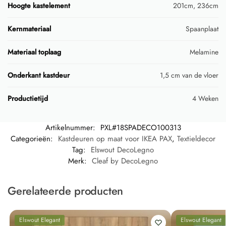
Hoogte kastelement
201cm, 236cm
Kernmateriaal
Spaanplaat
Materiaal toplaag
Melamine
Onderkant kastdeur
1,5 cm van de vloer
Productietijd
4 Weken
Artikelnummer:
PXL#18SPADECO100313
Categorieën:
Kastdeuren op maat voor IKEA PAX
,
Textieldecor
Tag:
Elswout DecoLegno
Merk:
Cleaf by DecoLegno
Gerelateerde producten
Elswout Elegant
Elswout Elegant