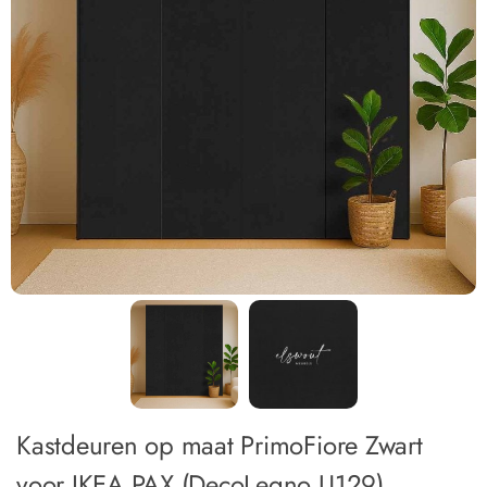
Kastdeuren op maat PrimoFiore Zwart
voor IKEA PAX (DecoLegno U129)