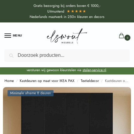
Gratis bezorging bij orders boven € 1000,-
★★★★★
Uitmuntend
Nederlands maatwerk in 250+ kleuren en decors
MENU
0
Zoeken
Door de bouwvakperiode geldt voor alle collecties momenteel een EXTRA
levertijd van circa 3-4 weken bovenop de reguliere levertijd.
Onze showroom blijft gewoon geopend voor advies, inspiratie. Daarnaast
versturen wij gewoon kleurstalen via
stalen-service.nl
.
Home
Kastdeuren op maat voor IKEA PAX
Textieldecor
Kastdeuren op maat PrimoFiore Zwart voor IKEA PAX (DecoLegno U129)
/
/
/
Minimale afname 8 deuren