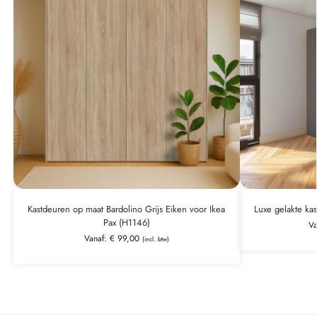
Kastdeuren op maat Bardolino Grijs Eiken voor Ikea
Luxe gelakte ka
Pax (H1146)
V
Vanaf:
€
99,00
(incl. btw)