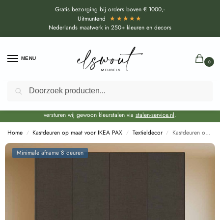
Gratis bezorging bij orders boven € 1000,-
★★★★★
Uitmuntend
Nederlands maatwerk in 250+ kleuren en decors
MENU
0
Zoeken
Door de bouwvakperiode geldt voor alle collecties momenteel een EXTRA
levertijd van circa 3-4 weken bovenop de reguliere levertijd.
Onze showroom blijft gewoon geopend voor advies, inspiratie. Daarnaast
versturen wij gewoon kleurstalen via
stalen-service.nl
.
Home
Kastdeuren op maat voor IKEA PAX
Textieldecor
Kastdeuren op maat Penelope Bruin voor IKEA PAX (DecoLegno FA46)
/
/
/
Minimale afname 8 deuren