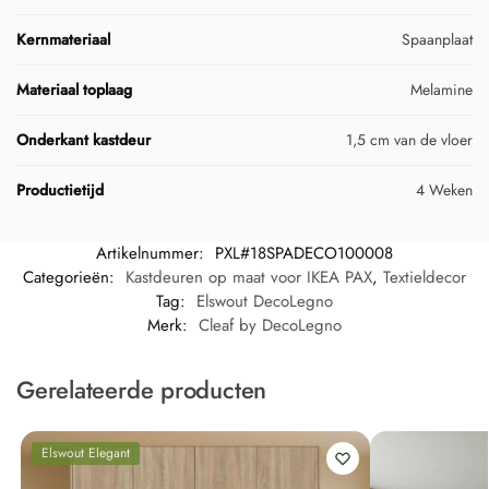
Kernmateriaal
Spaanplaat
Materiaal toplaag
Melamine
Onderkant kastdeur
1,5 cm van de vloer
Productietijd
4 Weken
Artikelnummer:
PXL#18SPADECO100008
Categorieën:
Kastdeuren op maat voor IKEA PAX
,
Textieldecor
Tag:
Elswout DecoLegno
Merk:
Cleaf by DecoLegno
Gerelateerde producten
Elswout Elegant