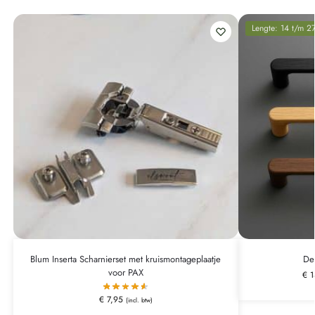
Lengte: 14 t/m 2
Blum Inserta Scharnierset met kruismontageplaatje
De
voor PAX
€
1
€
7,95
(incl. btw)