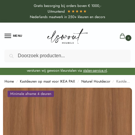
Gratis bezorging bij orders boven € 1000,-
★★★★★
Uitmuntend
Nederlands maatwerk in 250+ kleuren en decors
MENU
0
Zoeken
Door de bouwvakperiode geldt voor alle collecties momenteel een EXTRA
levertijd van circa 3-4 weken bovenop de reguliere levertijd.
Onze showroom blijft gewoon geopend voor advies, inspiratie. Daarnaast
versturen wij gewoon kleurstalen via
stalen-service.nl
.
Home
Kastdeuren op maat voor IKEA PAX
Naturel Houtdecor
Kastdeuren op maat Canadian cedar (R50080 ML) voor IKEA PAX
/
/
/
Minimale afname 4 deuren