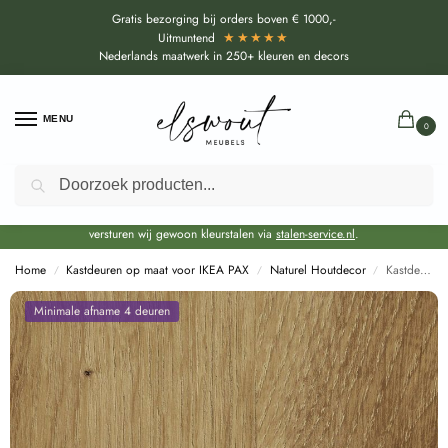
Gratis bezorging bij orders boven € 1000,-
★★★★★
Uitmuntend
Nederlands maatwerk in 250+ kleuren en decors
MENU
0
Zoeken
Door de bouwvakperiode geldt voor alle collecties momenteel een EXTRA
levertijd van circa 3-4 weken bovenop de reguliere levertijd.
Onze showroom blijft gewoon geopend voor advies, inspiratie. Daarnaast
versturen wij gewoon kleurstalen via
stalen-service.nl
.
Home
Kastdeuren op maat voor IKEA PAX
Naturel Houtdecor
Kastdeuren op maat Artisan Eiken (R20315 NW) voor IKEA PAX
/
/
/
Minimale afname 4 deuren