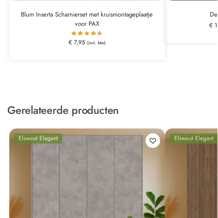
Blum Inserta Scharnierset met kruismontageplaatje
De
voor PAX
€
1
€
7,95
(incl. btw)
Gerelateerde producten
Elswout Elegant
Elswout Elegant