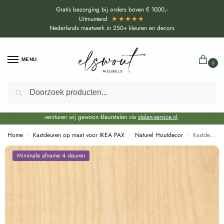
Gratis bezorging bij orders boven € 1000,-
★★★★★
Uitmuntend
Nederlands maatwerk in 250+ kleuren en decors
MENU
0
Zoeken
Door de bouwvakperiode geldt voor alle collecties momenteel een EXTRA
levertijd van circa 3-4 weken bovenop de reguliere levertijd.
Onze showroom blijft gewoon geopend voor advies, inspiratie. Daarnaast
versturen wij gewoon kleurstalen via
stalen-service.nl
.
Home
Kastdeuren op maat voor IKEA PAX
Naturel Houtdecor
Kastdeuren op maat Konings Ahorn (R27001 VV) voor IKEA PAX
/
/
/
Minimale afname 4 deuren