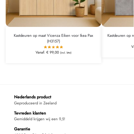
Kastdeuren op maat Vicenza Eiken voor Ikea Pax
Kastdeuren op m
(H3157)
V
Vanaf:
€
99,00
(incl. btw)
Nederlands product
Geproduceerd in Zeeland
Tevreden klanten
Gemiddeld krijgen wij een 9,5!
Garantie