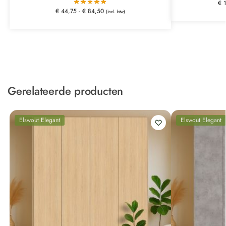
€
1
€
44,75
-
€
84,50
(incl. btw)
Gerelateerde producten
Elswout Elegant
Elswout Elegant