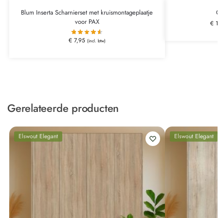
Blum Inserta Scharnierset met kruismontageplaatje
voor PAX
€
1
€
7,95
(incl. btw)
Gerelateerde producten
Elswout Elegant
Elswout Elegant