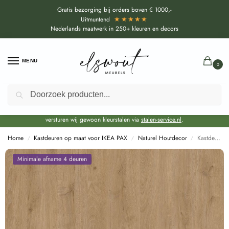
Gratis bezorging bij orders boven € 1000,-
★★★★★
Uitmuntend
Nederlands maatwerk in 250+ kleuren en decors
MENU
0
Zoeken
Door de bouwvakperiode geldt voor alle collecties momenteel een EXTRA
levertijd van circa 3-4 weken bovenop de reguliere levertijd.
Onze showroom blijft gewoon geopend voor advies, inspiratie. Daarnaast
versturen wij gewoon kleurstalen via
stalen-service.nl
.
Home
Kastdeuren op maat voor IKEA PAX
Naturel Houtdecor
Kastdeuren op maat Balvenie Oak Sand (R20455 RO) voor IKEA PAX
/
/
/
Minimale afname 4 deuren