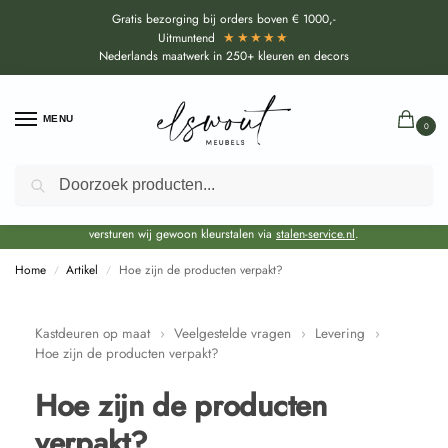
Gratis bezorging bij orders boven € 1000,-
★★★★★
Uitmuntend
Nederlands maatwerk in 250+ kleuren en decors
MENU
0
Zoeken
Door de bouwvakperiode geldt voor alle collecties momenteel een EXTRA
levertijd van circa 3-4 weken bovenop de reguliere levertijd.
Onze showroom blijft gewoon geopend voor advies, inspiratie. Daarnaast
versturen wij gewoon kleurstalen via
stalen-service.nl
.
Home
Artikel
Hoe zijn de producten verpakt?
/
/
Kastdeuren op maat
›
Veelgestelde vragen
›
Levering
›
Hoe zijn de producten verpakt?
Hoe zijn de producten
verpakt?