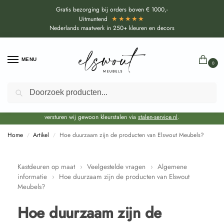
Gratis bezorging bij orders boven € 1000,-
★★★★★
Uitmuntend
Nederlands maatwerk in 250+ kleuren en decors
MENU
0
Zoeken
Door de bouwvakperiode geldt voor alle collecties momenteel een EXTRA
levertijd van circa 3-4 weken bovenop de reguliere levertijd.
Onze showroom blijft gewoon geopend voor advies, inspiratie. Daarnaast
versturen wij gewoon kleurstalen via
stalen-service.nl
.
Home
Artikel
Hoe duurzaam zijn de producten van Elswout Meubels?
/
/
Kastdeuren op maat
›
Veelgestelde vragen
›
Algemene
informatie
›
Hoe duurzaam zijn de producten van Elswout
Meubels?
Hoe duurzaam zijn de