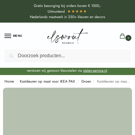
Gratis bezorging bij orders boven € 1000,-
★★★★★
Uitmuntend
Nederlands maatwerk in 250+ kleuren en decors
MENU
0
Zoeken
Door de bouwvakperiode geldt voor alle collecties momenteel een EXTRA
levertijd van circa 3-4 weken bovenop de reguliere levertijd.
Onze showroom blijft gewoon geopend voor advies, inspiratie. Daarnaast
versturen wij gewoon kleurstalen via
stalen-service.nl
.
Home
Kastdeuren op maat voor IKEA PAX
Groen
Kastdeuren op maat Salbei (U19014 SD) voor IKEA PAX
/
/
/