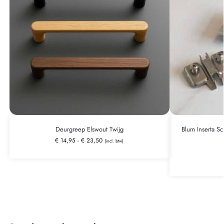
Deurgreep Elswout Twijg
Blum Inserta Sc
€
14,95
-
€
23,50
(incl. btw)