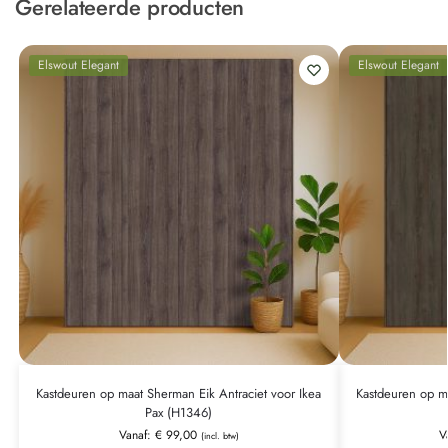
Gerelateerde producten
Elswout Elegant
Elswout Elegant
Kastdeuren op maat Sherman Eik Antraciet voor Ikea
Kastdeuren op ma
Pax (H1346)
Vanaf:
€
99,00
V
(incl. btw)