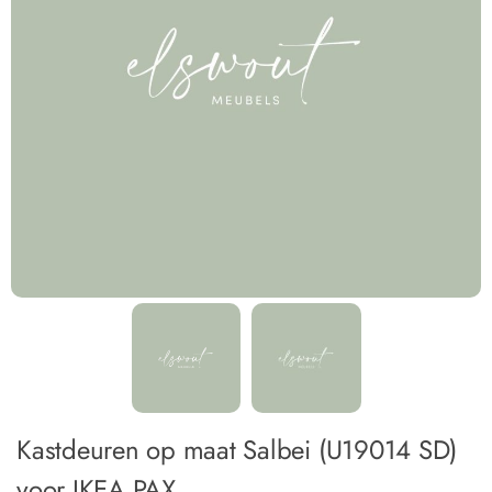
Kastdeuren op maat Salbei (U19014 SD)
voor IKEA PAX