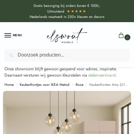
Gratis bezorging bij orders boven € 1000,-
★★★★★
Uitmuntend
Nederlands maatwerk in 250+ kleuren en decors
MENU
0
Door de bouwvakperiode geldt voor alle collecties momenteel een
Zoeken
EXTRA levertijd van circa 3-4 weken bovenop de reguliere levertijd.
Onze showroom blijft gewoon geopend voor advies, inspiratie.
Daarnaast versturen wij gewoon kleurstalen via
stalen-service.nl
.
Home
Keukenfrontjes voor IKEA Metod
Roze
Keukenfronten Amy (U16066 SD) voor IKEA Metod
/
/
/