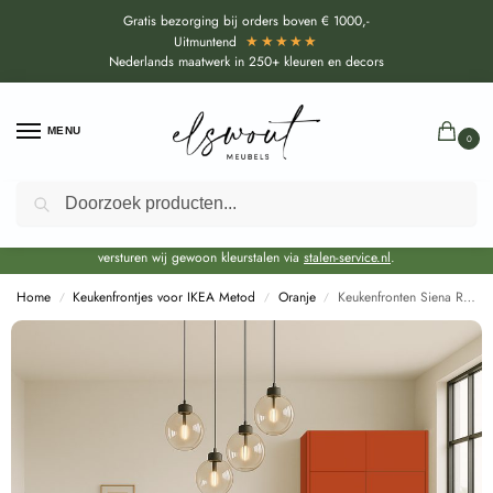
Gratis bezorging bij orders boven € 1000,-
★★★★★
Uitmuntend
Nederlands maatwerk in 250+ kleuren en decors
MENU
0
Zoeken
Door de bouwvakperiode geldt voor alle collecties momenteel een EXTRA
levertijd van circa 3-4 weken bovenop de reguliere levertijd.
Onze showroom blijft gewoon geopend voor advies, inspiratie. Daarnaast
versturen wij gewoon kleurstalen via
stalen-service.nl
.
Home
Keukenfrontjes voor IKEA Metod
Oranje
Keukenfronten Siena Rood (U16051 SD) voor IKEA Metod
/
/
/