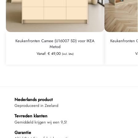
Keukenfronten Camee (U16007 SD) voor IKEA
Keukenfronten 
Metod
Vanaf:
€
49,00
V
(incl. btw)
Nederlands product
Geproduceerd in Zeeland
Tevreden klanten
Gemiddeld krijgen wij een 9,5!
Garantie