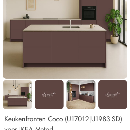
Keukenfronten Coco (U17012|U1983 SD)
voor IKEA Metod