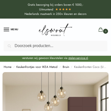
Gratis bezorging bij orders boven € 1000,-
★★★★★
Uitmuntend
Nederlands maatwerk in 250+ kleuren en decors
MENU
0
Zoeken
Door de bouwvakperiode geldt voor alle collecties momenteel een EXTRA
levertijd van circa 3-4 weken bovenop de reguliere levertijd.
Onze showroom blijft gewoon geopend voor advies, inspiratie. Daarnaast
versturen wij gewoon kleurstalen via
stalen-service.nl
.
Home
Keukenfrontjes voor IKEA Metod
Bruin
Keukenfronten Coco (U17012|U1983 SD) voor IKEA Metod
/
/
/