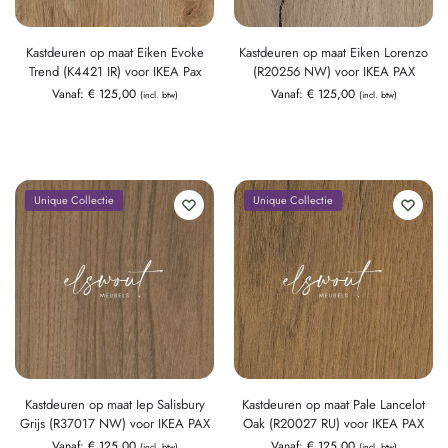
Kastdeuren op maat Eiken Evoke
Kastdeuren op maat Eiken Lorenzo
Trend (K4421 IR) voor IKEA Pax
(R20256 NW) voor IKEA PAX
Vanaf:
€
125,00
Vanaf:
€
125,00
(incl. btw)
(incl. btw)
Unique Collectie
Unique Collectie
Kastdeuren op maat Iep Salisbury
Kastdeuren op maat Pale Lancelot
Grijs (R37017 NW) voor IKEA PAX
Oak (R20027 RU) voor IKEA PAX
Vanaf:
€
125,00
Vanaf:
€
125,00
(incl. btw)
(incl. btw)