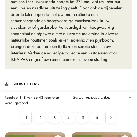
met een indrukwekkende hoogte tot 274 cm, wat uw interieur
een luxe en naadloze uitstraling geeft. Door ook de zijpanelen
door te laten lopen tot het plafond, creëert u een
samenhangende en hoogwaardige maatkast-look in uw
slaapkamer of garderobe. Vervaardigd van hoogwaardig
spaanplaat en afgewerkt met duurzame melamine in diverse
natuurlijke houttinten zoals eiken, notenhout en pijnboom,
brengen deze deuren een tijdloze en serene sfeer in uw
interieur. Verken de volledige collectie van
kastdeuren voor
IKEA PAX
en geef uw ruimte een exclusieve uitstraling.
SHOW FILTERS
Resultaat 1–8 van de 43 resultaten
wordt getoond
1
2
3
4
5
6