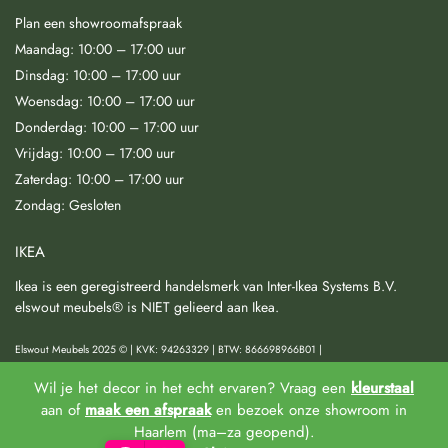
Plan een showroomafspraak
Maandag: 10:00 – 17:00 uur
Dinsdag: 10:00 – 17:00 uur
Woensdag: 10:00 – 17:00 uur
Donderdag: 10:00 – 17:00 uur
Vrijdag: 10:00 – 17:00 uur
Zaterdag: 10:00 – 17:00 uur
Zondag: Gesloten
IKEA
Ikea is een geregistreerd handelsmerk van Inter-Ikea Systems B.V.
elswout meubels® is NIET gelieerd aan Ikea.
Elswout Meubels 2025 © | KVK: 94263329 | BTW: 866698966B01 |
Wil je het decor in het echt ervaren? Vraag een
kleurstaal
Algemene voorwaarden
|
Privacy & Cookies
|
Herroeping & Klachtenregeling
|
aan of
maak een afspraak
en bezoek onze showroom in
Haarlem (ma–za geopend).
De waardering van www.elswoutmeubels.nl/ bij
WebwinkelKeur Reviews
is 9.4/10