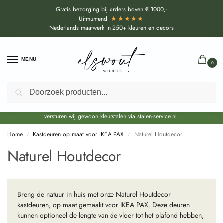
Gratis bezorging bij orders boven € 1000,-
★★★★★
Uitmuntend
Nederlands maatwerk in 250+ kleuren en decors
MENU
0
Zoeken
Door de bouwvakperiode geldt voor alle collecties momenteel een EXTRA
levertijd van circa 3-4 weken bovenop de reguliere levertijd.
Onze showroom blijft gewoon geopend voor advies, inspiratie. Daarnaast
versturen wij gewoon kleurstalen via
stalen-service.nl
.
Home
Kastdeuren op maat voor IKEA PAX
Naturel Houtdecor
/
/
Naturel Houtdecor
Breng de natuur in huis met onze Naturel Houtdecor
kastdeuren, op maat gemaakt voor IKEA PAX. Deze deuren
kunnen optioneel de lengte van de vloer tot het plafond hebben,