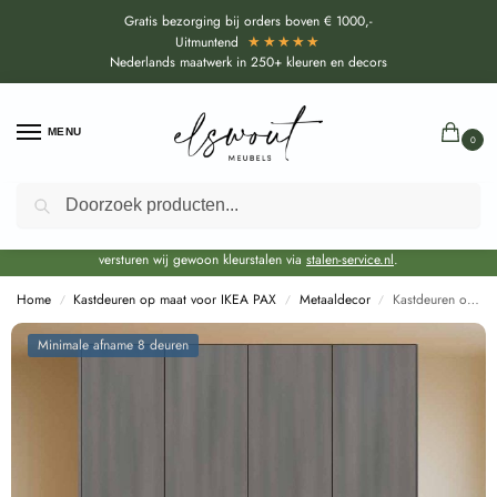
Gratis bezorging bij orders boven € 1000,-
★★★★★
Uitmuntend
Nederlands maatwerk in 250+ kleuren en decors
MENU
0
Zoeken
Door de bouwvakperiode geldt voor alle collecties momenteel een EXTRA
levertijd van circa 3-4 weken bovenop de reguliere levertijd.
Onze showroom blijft gewoon geopend voor advies, inspiratie. Daarnaast
versturen wij gewoon kleurstalen via
stalen-service.nl
.
Home
Kastdeuren op maat voor IKEA PAX
Metaaldecor
Kastdeuren op maat Reflex grijs zilver voor IKEA PAX (DecoLegno FB63)
/
/
/
Minimale afname 8 deuren