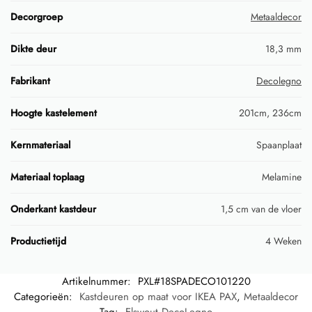
Decorgroep
Metaaldecor
Dikte deur
18,3 mm
Fabrikant
Decolegno
Hoogte kastelement
201cm, 236cm
Kernmateriaal
Spaanplaat
Materiaal toplaag
Melamine
Onderkant kastdeur
1,5 cm van de vloer
Productietijd
4 Weken
Artikelnummer:
PXL#18SPADECO101220
Categorieën:
Kastdeuren op maat voor IKEA PAX
,
Metaaldecor
Tag:
Elswout DecoLegno