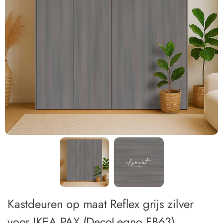
Kastdeuren op maat Reflex grijs zilver
voor IKEA PAX (DecoLegno FB63)