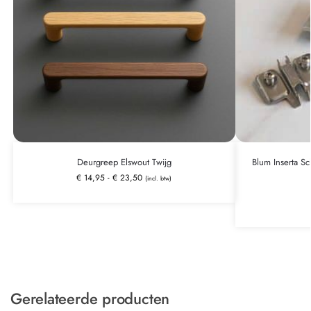
Deurgreep Elswout Twijg
Blum Inserta Sc
€
14,95
-
€
23,50
(incl. btw)
Gerelateerde producten