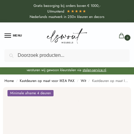
Gratis bezorging bij orders boven € 1000,-
★★★★★
Uitmuntend
Nederlands maatwerk in 250+ kleuren en decors
MENU
0
Zoeken
Door de bouwvakperiode geldt voor alle collecties momenteel een EXTRA
levertijd van circa 3-4 weken bovenop de reguliere levertijd.
Onze showroom blijft gewoon geopend voor advies, inspiratie. Daarnaast
versturen wij gewoon kleurstalen via
stalen-service.nl
.
Home
Kastdeuren op maat voor IKEA PAX
Wit
Kastdeuren op maat Industrie wit (W10140 SM) voor IKEA PAX
/
/
/
Minimale afname 4 deuren