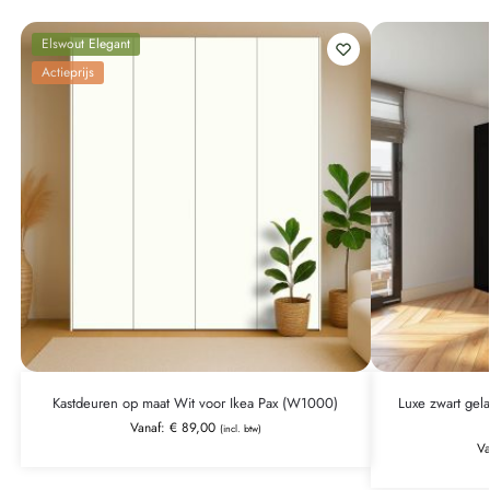
Elswout Elegant
Actieprijs
Kastdeuren op maat Wit voor Ikea Pax (W1000)
Luxe zwart gel
Vanaf:
€
89,00
(incl. btw)
V