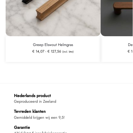
Greep Elswout Helmgras
De
€
14,07
-
€
127,56
€
1
(incl. btw)
Nederlands product
Geproduceerd in Zeeland
Tevreden klanten
Gemiddeld krijgen wij een 9,5!
Garantie