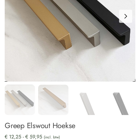
Greep Elswout Hoekse
€
12,25
-
€
59,95
(incl. btw)