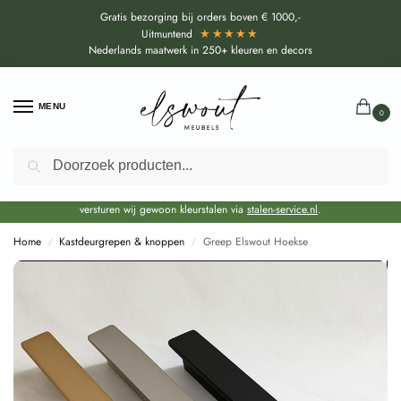
Gratis bezorging bij orders boven € 1000,-
★★★★★
Uitmuntend
Nederlands maatwerk in 250+ kleuren en decors
MENU
0
Zoeken
Door de bouwvakperiode geldt voor alle collecties momenteel een EXTRA
levertijd van circa 3-4 weken bovenop de reguliere levertijd.
Onze showroom blijft gewoon geopend voor advies, inspiratie. Daarnaast
versturen wij gewoon kleurstalen via
stalen-service.nl
.
Home
Kastdeurgrepen & knoppen
Greep Elswout Hoekse
/
/