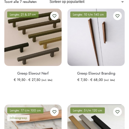
Toont alle 7 resultaten
Lengte: 21 & 37 cm
Lengte: 10 t/m 140 cm
Greep Elswout Nerf
Greep Elswout Branding
€
19,50
-
€
27,50
€
7,50
-
€
68,00
(incl. btw)
(incl. btw)
Lengte: 17 t/m 100 cm
Lengte: 5 t/m 120 cm
Infreesgreep