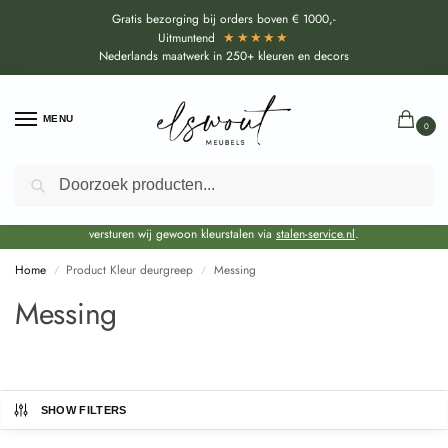
Gratis bezorging bij orders boven € 1000,-
★★★★★
Uitmuntend
Nederlands maatwerk in 250+ kleuren en decors
MENU
0
Zoeken
Door de bouwvakperiode geldt voor alle collecties momenteel een EXTRA
levertijd van circa 3-4 weken bovenop de reguliere levertijd.
Onze showroom blijft gewoon geopend voor advies, inspiratie. Daarnaast
versturen wij gewoon kleurstalen via
stalen-service.nl
.
Home
Product Kleur deurgreep
Messing
/
/
Messing
SHOW FILTERS