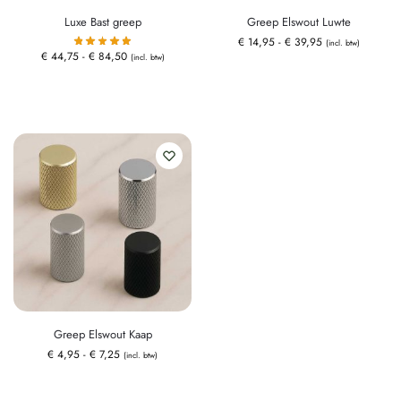
Luxe Bast greep
Greep Elswout Luwte
€
14,95
-
€
39,95
(incl. btw)
€
44,75
-
€
84,50
(incl. btw)
Greep Elswout Kaap
€
4,95
-
€
7,25
(incl. btw)