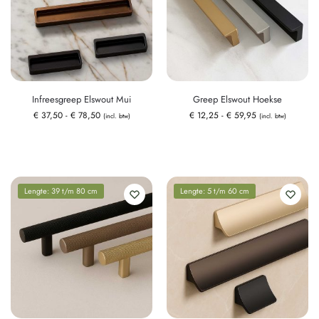
Infreesgreep Elswout Mui
Greep Elswout Hoekse
€
37,50
-
€
78,50
€
12,25
-
€
59,95
(incl. btw)
(incl. btw)
Lengte: 39 t/m 80 cm
Lengte: 5 t/m 60 cm