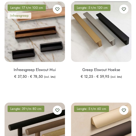
Lengte: 17 t/m 100 cm
Lengte: 5 t/m 120 cm
Infreesgreep
Infreesgreep Elswout Mui
Greep Elswout Hoekse
€
37,50
-
€
78,50
€
12,25
-
€
59,95
(incl. btw)
(incl. btw)
Lengte: 39 t/m 80 cm
Lengte: 5 t/m 60 cm