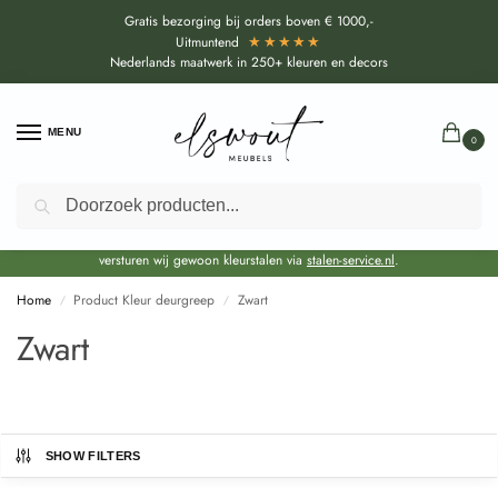
Gratis bezorging bij orders boven € 1000,-
★★★★★
Uitmuntend
Nederlands maatwerk in 250+ kleuren en decors
MENU
0
Zoeken
Door de bouwvakperiode geldt voor alle collecties momenteel een EXTRA
levertijd van circa 3-4 weken bovenop de reguliere levertijd.
Onze showroom blijft gewoon geopend voor advies, inspiratie. Daarnaast
versturen wij gewoon kleurstalen via
stalen-service.nl
.
Home
Product Kleur deurgreep
Zwart
/
/
Zwart
SHOW FILTERS