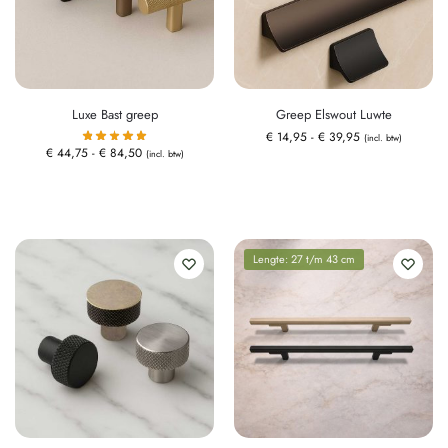
Luxe Bast greep
Greep Elswout Luwte
€
14,95
-
€
39,95
(incl. btw)
€
44,75
-
€
84,50
(incl. btw)
Lengte: 27 t/m 43 cm