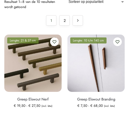
Resultaat 1–8 van de 10 resultaten
wordt getoond
1
2
Lengte: 21 & 37 cm
Lengte: 10 t/m 140 cm
Greep Elswout Nerf
Greep Elswout Branding
€
19,50
-
€
27,50
€
7,50
-
€
68,00
(incl. btw)
(incl. btw)