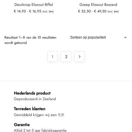
Deurknop Elswout Riffel
Greep Elswout Bosrand
€
14,95
-
€
16,95
€
32,50
-
€
49,50
(incl. btw)
(incl. btw)
Resultaat 1–8 van de 10 resultaten
wordt getoond
1
2
Nederlands product
Geproduceerd in Zeeland
Tevreden klanten
Gemiddeld krijgen wij een 9,5!
Garantie
Altijd 2 tot 5 jaar fabrieksgarantie