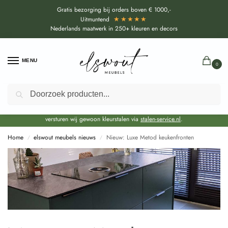
Gratis bezorging bij orders boven € 1000,-
★★★★★
Uitmuntend
Nederlands maatwerk in 250+ kleuren en decors
MENU
0
Zoeken
Door de bouwvakperiode geldt voor alle collecties momenteel een EXTRA
levertijd van circa 3-4 weken bovenop de reguliere levertijd.
Onze showroom blijft gewoon geopend voor advies, inspiratie. Daarnaast
versturen wij gewoon kleurstalen via
stalen-service.nl
.
Home
elswout meubels nieuws
Nieuw: Luxe Metod keukenfronten
/
/